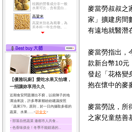
桂圓的營養成分非一般
麥當勞叔叔之
水果可比，含有蛋白...
高粱米
家」擴建房間
高粱米別名為蜀黍，為
禾本科一年生作物。...
有遠地就醫潛
鯽魚
鯽魚裡所含的營養成分
有蛋白質、脂肪、磷...
麥當勞指出，
鮪魚
鮪魚肚肉中的不飽和脂
款新台幣10
肪酸內富含EPA和DH...
發起「花格變
韭菜
【優雅玩廚】愛吃水果又怕壞，
韭菜所含的膳食纖維能
抱在懷中的麥
幫助消化與通便；揮...
一招讓妳享用久久
冬瓜
近期食安問題層出不窮，以前陣子的地
冬瓜營養價值高，鈉含
溝油來說，許多專家都紛紛建議按照
量極低是水腫病人的...
麥當勞說，所
「蔬果579」原則，於一日內攝取多樣的
蔬菜、水果.......<
豆豉
詳全文
>
之家兒童慈善
豆豉裡頭含有營養的蛋
‧
部落自然蔬菜 邀都市人共食...
白質、脂肪、鈣、磷...
‧
色香味俱全！冬季不能錯過的...
榛果