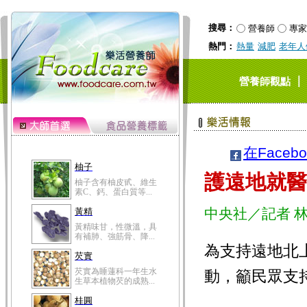
搜尋：
營養師
專家
熱門：
熱量
減肥
老年人
｜
營養師觀點
在Faceb
柚子
護遠地就醫
柚子含有柚皮甙、維生
素C、鈣、蛋白質等...
中央社／記者 
黃精
黃精味甘，性微溫，具
有補肺、強筋骨、降...
為支持遠地北
芡實
芡實為睡蓮科一年生水
動，籲民眾支
生草本植物芡的成熟...
桂圓