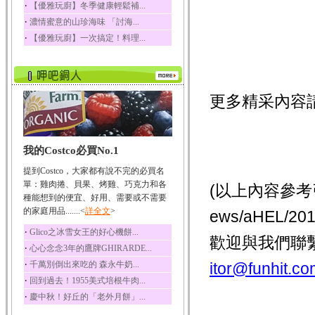
‧
【優雅玩廚】冬季健康輕鬆補...
榛果裡所含的營養素有
‧
濃情蜜意的山珍海味 「討海...
蛋白質、脂肪、醣類...
‧
【優雅玩廚】一次搞定！料理...
迷迭香
迷迭香 裡頭含有咖啡
酸、迷迭香酸、植物...
咖啡
更多精采內容
咖啡中的咖啡因會刺激
中樞神經系統，特別...
椰子
我的Costco必買No.1
椰子含有糖類、脂肪、
蛋白質、維生素及多...
提到Costco，大家都有說不完的必買名
荔枝
單：雞肉捲、貝果、烤雞、巧克力和各
(以上內容參考引用
荔枝性質溫和所含的營
種能想到的便宜、好用、需要或不需要
養素有醣類、檸檬酸...
的家庭用品.......<
詳全文
>
ews/aHEL/
五味子
‧
Glico之冰雪女王的好心機餅...
歡迎與我們聯
五味子性質溫熱所含營
‧
心心念念3年的鷹牌GHIRARDE...
養成分有揮發油、檸...
‧
千萬別倒出來吃的 森永牛奶...
itor@funhit.co
草魚
‧
回到過去！1955美式培根牛肉...
草魚含有維生素A、維生
‧
慶中秋！好丘的「老外月餅」...
素C、及豐富的蛋白...