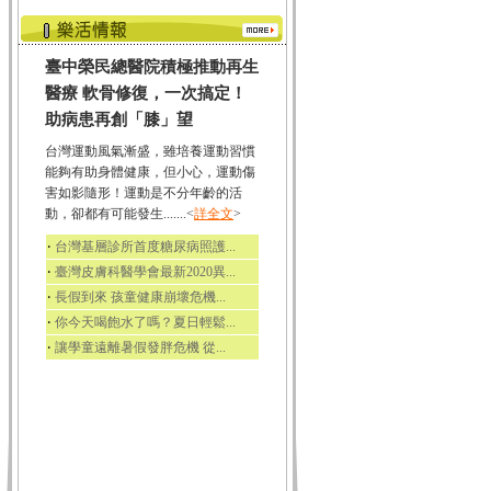
臺中榮民總醫院積極推動再生
醫療 軟骨修復，一次搞定！
助病患再創「膝」望
台灣運動風氣漸盛，雖培養運動習慣
能夠有助身體健康，但小心，運動傷
害如影隨形！運動是不分年齡的活
動，卻都有可能發生.......<
詳全文
>
‧
台灣基層診所首度糖尿病照護...
‧
臺灣皮膚科醫學會最新2020異...
‧
長假到來 孩童健康崩壞危機...
‧
你今天喝飽水了嗎？夏日輕鬆...
‧
讓學童遠離暑假發胖危機 從...