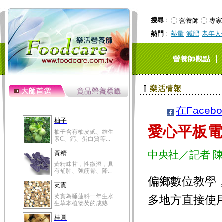
搜尋：
營養師
專家
熱門：
熱量
減肥
老年人
｜
營養師觀點
在Faceb
柚子
愛心平板電
柚子含有柚皮甙、維生
素C、鈣、蛋白質等...
中央社／記者 
黃精
黃精味甘，性微溫，具
有補肺、強筋骨、降...
偏鄉數位教學
芡實
芡實為睡蓮科一年生水
多地方直接使
生草本植物芡的成熟...
桂圓