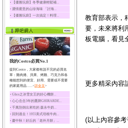
‧
【優雅玩廚】冬季健康輕鬆補...
榛果裡所含的營養素有
‧
濃情蜜意的山珍海味 「討海...
蛋白質、脂肪、醣類...
‧
【優雅玩廚】一次搞定！料理...
教育部表示，
迷迭香
迷迭香 裡頭含有咖啡
要，未來將利
酸、迷迭香酸、植物...
咖啡
板電腦，看見
咖啡中的咖啡因會刺激
中樞神經系統，特別...
椰子
我的Costco必買No.1
椰子含有糖類、脂肪、
蛋白質、維生素及多...
提到Costco，大家都有說不完的必買名
荔枝
單：雞肉捲、貝果、烤雞、巧克力和各
荔枝性質溫和所含的營
種能想到的便宜、好用、需要或不需要
更多精采內容
養素有醣類、檸檬酸...
的家庭用品.......<
詳全文
>
五味子
‧
Glico之冰雪女王的好心機餅...
五味子性質溫熱所含營
‧
心心念念3年的鷹牌GHIRARDE...
養成分有揮發油、檸...
‧
千萬別倒出來吃的 森永牛奶...
草魚
‧
回到過去！1955美式培根牛肉...
草魚含有維生素A、維生
(以上內容參考引用
‧
慶中秋！好丘的「老外月餅」...
素C、及豐富的蛋白...