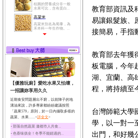
桂圓的營養成分非一般
教育部資訊及
水果可比，含有蛋白...
高粱米
易讓銀髮族、
高粱米別名為蜀黍，為
禾本科一年生作物。...
接簡易，手指
鯽魚
鯽魚裡所含的營養成分
有蛋白質、脂肪、磷...
教育部去年獲得
鮪魚
鮪魚肚肉中的不飽和脂
板電腦，今年
肪酸內富含EPA和DH...
湖、宜蘭、高
韭菜
【優雅玩廚】愛吃水果又怕壞，
韭菜所含的膳食纖維能
程，將持續至
幫助消化與通便；揮...
一招讓妳享用久久
冬瓜
近期食安問題層出不窮，以前陣子的地
冬瓜營養價值高，鈉含
溝油來說，許多專家都紛紛建議按照
量極低是水腫病人的...
台灣師範大學
「蔬果579」原則，於一日內攝取多樣的
蔬菜、水果.......<
豆豉
詳全文
>
學，以一對一
豆豉裡頭含有營養的蛋
‧
部落自然蔬菜 邀都市人共食...
白質、脂肪、鈣、磷...
出門，和好幾
‧
色香味俱全！冬季不能錯過的...
榛果