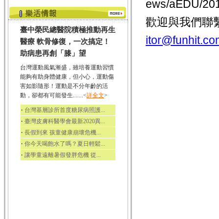
ews/aEDU/
歡迎與我們聯
臺中榮民總醫院積極推動再生
itor@funhit.co
醫療 軟骨修復，一次搞定！
助病患再創「膝」望
台灣運動風氣漸盛，雖培養運動習慣
能夠有助身體健康，但小心，運動傷
害如影隨形！運動是不分年齡的活
動，卻都有可能發生.......<
詳全文
>
‧
台灣基層診所首度糖尿病照護...
‧
臺灣皮膚科醫學會最新2020異...
‧
長假到來 孩童健康崩壞危機...
‧
你今天喝飽水了嗎？夏日輕鬆...
‧
讓學童遠離暑假發胖危機 從...