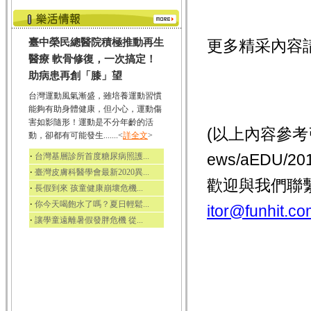
臺中榮民總醫院積極推動再生
更多精采內容
醫療 軟骨修復，一次搞定！
助病患再創「膝」望
台灣運動風氣漸盛，雖培養運動習慣
能夠有助身體健康，但小心，運動傷
害如影隨形！運動是不分年齡的活
(以上內容參考引用
動，卻都有可能發生.......<
詳全文
>
‧
ews/aEDU/
台灣基層診所首度糖尿病照護...
‧
臺灣皮膚科醫學會最新2020異...
歡迎與我們聯
‧
長假到來 孩童健康崩壞危機...
‧
你今天喝飽水了嗎？夏日輕鬆...
itor@funhit.co
‧
讓學童遠離暑假發胖危機 從...