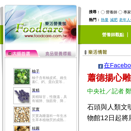
搜尋：
營養師
專家
熱門：
熱量
減肥
老年人
｜
營養師觀點
在Faceb
柚子
蕭德揚心雕
柚子含有柚皮甙、維生
素C、鈣、蛋白質等...
中央社／記者 
黃精
黃精味甘，性微溫，具
有補肺、強筋骨、降...
石頭與人類文
芡實
芡實為睡蓮科一年生水
物館12日起
生草本植物芡的成熟...
桂圓