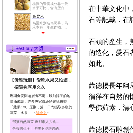
桂圓的營養成分非一般
在中華文化中
水果可比，含有蛋白...
高粱米
石等記載，在
高粱米別名為蜀黍，為
禾本科一年生作物。...
鯽魚
石頭的產生，
鯽魚裡所含的營養成分
有蛋白質、脂肪、磷...
的造化，愛石
鮪魚
鮪魚肚肉中的不飽和脂
如此。
肪酸內富含EPA和DH...
韭菜
【優雅玩廚】愛吃水果又怕壞，
韭菜所含的膳食纖維能
蕭德揚長年幽
幫助消化與通便；揮...
一招讓妳享用久久
冬瓜
徜徉在自然的
近期食安問題層出不窮，以前陣子的地
冬瓜營養價值高，鈉含
溝油來說，許多專家都紛紛建議按照
量極低是水腫病人的...
學佛茹素，清
「蔬果579」原則，於一日內攝取多樣的
蔬菜、水果.......<
豆豉
詳全文
>
豆豉裡頭含有營養的蛋
‧
部落自然蔬菜 邀都市人共食...
白質、脂肪、鈣、磷...
蕭德揚石雕創
‧
色香味俱全！冬季不能錯過的...
榛果