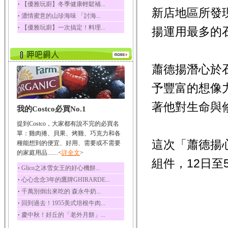
‧
【優雅玩廚】冬季健康輕鬆補...
新店地區所發
榛果裡所含的營養素有
‧
濃情蜜意的山珍海味 「討海...
蛋白質、脂肪、醣類...
‧
【優雅玩廚】一次搞定！料理...
揚運用最多的
迷迭香
迷迭香 裡頭含有咖啡
酸、迷迭香酸、植物...
咖啡
蕭德揚潛心於
咖啡中的咖啡因會刺激
中樞神經系統，特別...
予豐富的想像
椰子
著他對生命與
我的Costco必買No.1
椰子含有糖類、脂肪、
蛋白質、維生素及多...
提到Costco，大家都有說不完的必買名
荔枝
單：雞肉捲、貝果、烤雞、巧克力和各
這次「蕭德揚心
荔枝性質溫和所含的營
種能想到的便宜、好用、需要或不需要
養素有醣類、檸檬酸...
的家庭用品.......<
詳全文
>
組件，12日至
五味子
‧
Glico之冰雪女王的好心機餅...
五味子性質溫熱所含營
‧
心心念念3年的鷹牌GHIRARDE...
養成分有揮發油、檸...
‧
千萬別倒出來吃的 森永牛奶...
草魚
‧
回到過去！1955美式培根牛肉...
草魚含有維生素A、維生
‧
慶中秋！好丘的「老外月餅」...
素C、及豐富的蛋白...