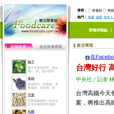
搜尋：
營養師
專家
熱門：
熱量
減肥
老年人
｜
營養師觀點
在Faceb
柚子
台灣好行 
柚子含有柚皮甙、維生
素C、鈣、蛋白質等...
中央社／記者 
黃精
黃精味甘，性微溫，具
有補肺、強筋骨、降...
台灣高鐵今天
芡實
芡實為睡蓮科一年生水
案，將推出高
生草本植物芡的成熟...
桂圓