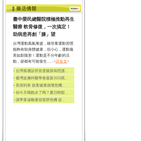
臺中榮民總醫院積極推動再生
醫療 軟骨修復，一次搞定！
助病患再創「膝」望
台灣運動風氣漸盛，雖培養運動習慣
能夠有助身體健康，但小心，運動傷
害如影隨形！運動是不分年齡的活
動，卻都有可能發生.......<
詳全文
>
‧
台灣基層診所首度糖尿病照護...
‧
臺灣皮膚科醫學會最新2020異...
‧
長假到來 孩童健康崩壞危機...
‧
你今天喝飽水了嗎？夏日輕鬆...
‧
讓學童遠離暑假發胖危機 從...