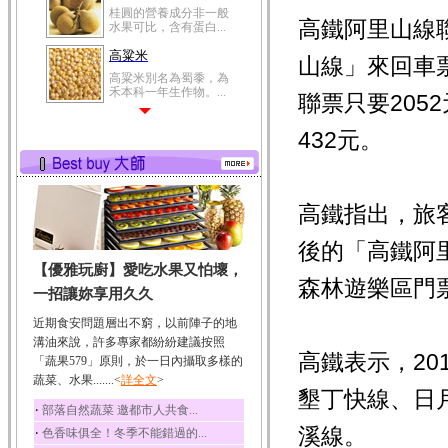
桂圓的營養成分非一般
高鐵阿里山線
水果可比，含有蛋白...
高粱米
山線」來回車
高粱米別名為蜀黍，為
禾本科一年生作物。...
聯票只要205
鯽魚
432元。
鯽魚裡所含的營養成分
有蛋白質、脂肪、磷...
鮪魚
鮪魚肚肉中的不飽和脂
高鐵指出，旅客
肪酸內富含EPA和DH...
後的「高鐵阿
韭菜
【優雅玩廚】愛吃水果又怕壞，
韭菜所含的膳食纖維能
森林遊樂區門
幫助消化與通便；揮...
一招讓妳享用久久
冬瓜
近期食安問題層出不窮，以前陣子的地
冬瓜營養價值高，鈉含
溝油來說，許多專家都紛紛建議按照
量極低是水腫病人的...
高鐵表示，2
「蔬果579」原則，於一日內攝取多樣的
蔬菜、水果.......<
豆豉
詳全文
>
墾丁快線、日
豆豉裡頭含有營養的蛋
‧
部落自然蔬菜 邀都市人共食...
白質、脂肪、鈣、磷...
溪線。
‧
色香味俱全！冬季不能錯過的...
榛果