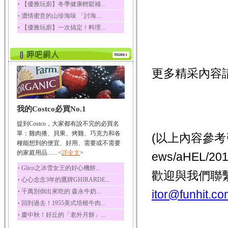
‧
【優雅玩廚】冬季健康輕鬆補...
榛果裡所含的營養素有
‧
濃情蜜意的山珍海味 「討海...
蛋白質、脂肪、醣類...
‧
【優雅玩廚】一次搞定！料理...
迷迭香
迷迭香 裡頭含有咖啡
酸、迷迭香酸、植物...
咖啡
更多精采內容
咖啡中的咖啡因會刺激
中樞神經系統，特別...
椰子
我的Costco必買No.1
椰子含有糖類、脂肪、
蛋白質、維生素及多...
提到Costco，大家都有說不完的必買名
荔枝
單：雞肉捲、貝果、烤雞、巧克力和各
(以上內容參考引用
荔枝性質溫和所含的營
種能想到的便宜、好用、需要或不需要
養素有醣類、檸檬酸...
的家庭用品.......<
詳全文
>
ews/aHEL/
五味子
‧
Glico之冰雪女王的好心機餅...
歡迎與我們聯
五味子性質溫熱所含營
‧
心心念念3年的鷹牌GHIRARDE...
養成分有揮發油、檸...
‧
千萬別倒出來吃的 森永牛奶...
itor@funhit.co
草魚
‧
回到過去！1955美式培根牛肉...
草魚含有維生素A、維生
‧
慶中秋！好丘的「老外月餅」...
素C、及豐富的蛋白...