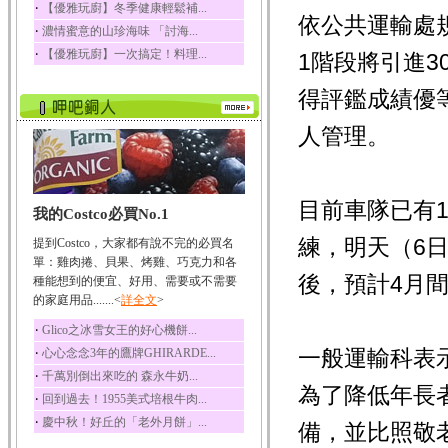
‧
【優雅玩廚】冬季健康輕鬆補...
依公共運輸處
榛果裡所含的營養素有
‧
濃情蜜意的山珍海味 「討海...
蛋白質、脂肪、醣類...
‧
【優雅玩廚】一次搞定！料理...
1階段將引進
迷迭香
迷迭香 裡頭含有咖啡
得評鑑成績優
酸、迷迭香酸、植物...
咖啡
人管理。
咖啡中的咖啡因會刺激
中樞神經系統，特別...
椰子
目前車隊已有
我的Costco必買No.1
椰子含有糖類、脂肪、
蛋白質、維生素及多...
練，明天（6
提到Costco，大家都有說不完的必買名
荔枝
單：雞肉捲、貝果、烤雞、巧克力和各
後，預計4月
荔枝性質溫和所含的營
種能想到的便宜、好用、需要或不需要
養素有醣類、檸檬酸...
的家庭用品.......<
詳全文
>
五味子
‧
Glico之冰雪女王的好心機餅...
五味子性質溫熱所含營
‧
一般運輸科表
心心念念3年的鷹牌GHIRARDE...
養成分有揮發油、檸...
‧
千萬別倒出來吃的 森永牛奶...
草魚
為了降低年長
‧
回到過去！1955美式培根牛肉...
草魚含有維生素A、維生
‧
慶中秋！好丘的「老外月餅」...
素C、及豐富的蛋白...
備，並比照敬