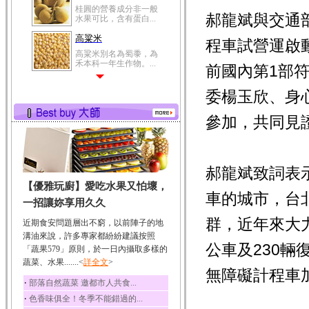
桂圓的營養成分非一般
郝龍斌與交通
水果可比，含有蛋白...
高粱米
程車試營運啟
高粱米別名為蜀黍，為
禾本科一年生作物。...
前國內第1部
鯽魚
委楊玉欣、身
鯽魚裡所含的營養成分
有蛋白質、脂肪、磷...
參加，共同見
鮪魚
鮪魚肚肉中的不飽和脂
肪酸內富含EPA和DH...
郝龍斌致詞表
韭菜
【優雅玩廚】愛吃水果又怕壞，
韭菜所含的膳食纖維能
車的城市，台
幫助消化與通便；揮...
一招讓妳享用久久
冬瓜
群，近年來大
近期食安問題層出不窮，以前陣子的地
冬瓜營養價值高，鈉含
溝油來說，許多專家都紛紛建議按照
量極低是水腫病人的...
公車及230
「蔬果579」原則，於一日內攝取多樣的
蔬菜、水果.......<
豆豉
詳全文
>
無障礙計程車
豆豉裡頭含有營養的蛋
‧
部落自然蔬菜 邀都市人共食...
白質、脂肪、鈣、磷...
‧
色香味俱全！冬季不能錯過的...
榛果