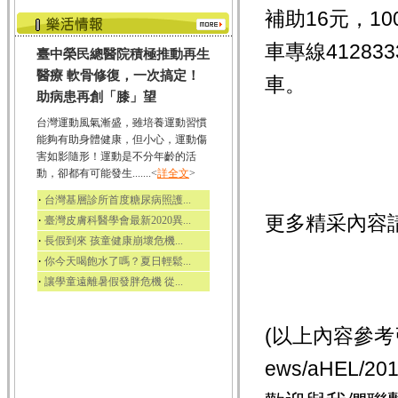
補助16元，1
車專線41283
臺中榮民總醫院積極推動再生
醫療 軟骨修復，一次搞定！
車。
助病患再創「膝」望
台灣運動風氣漸盛，雖培養運動習慣
能夠有助身體健康，但小心，運動傷
害如影隨形！運動是不分年齡的活
動，卻都有可能發生.......<
詳全文
>
‧
台灣基層診所首度糖尿病照護...
更多精采內容
‧
臺灣皮膚科醫學會最新2020異...
‧
長假到來 孩童健康崩壞危機...
‧
你今天喝飽水了嗎？夏日輕鬆...
‧
讓學童遠離暑假發胖危機 從...
(以上內容參考引用
ews/aHEL/