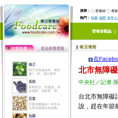
搜尋：
營養師
專家
熱門：
熱量
減肥
老年人
｜
營養師觀點
在Faceb
柚子
北市無障礙
柚子含有柚皮甙、維生
素C、鈣、蛋白質等...
中央社／記者 
黃精
黃精味甘，性微溫，具
有補肺、強筋骨、降...
台北市無障礙
芡實
芡實為睡蓮科一年生水
說，趕在年節
生草本植物芡的成熟...
桂圓