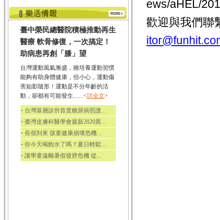
ews/aHEL/
歡迎與我們聯
臺中榮民總醫院積極推動再生
itor@funhit.co
醫療 軟骨修復，一次搞定！
助病患再創「膝」望
台灣運動風氣漸盛，雖培養運動習慣
能夠有助身體健康，但小心，運動傷
害如影隨形！運動是不分年齡的活
動，卻都有可能發生.......<
詳全文
>
‧
台灣基層診所首度糖尿病照護...
‧
臺灣皮膚科醫學會最新2020異...
‧
長假到來 孩童健康崩壞危機...
‧
你今天喝飽水了嗎？夏日輕鬆...
‧
讓學童遠離暑假發胖危機 從...