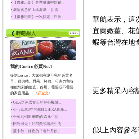
‧
【優雅玩廚】冬季健康輕鬆補...
榛果裡所含的營養素有
‧
濃情蜜意的山珍海味 「討海...
蛋白質、脂肪、醣類...
‧
【優雅玩廚】一次搞定！料理...
華航表示，這
迷迭香
迷迭香 裡頭含有咖啡
宜蘭嫩薑、花
酸、迷迭香酸、植物...
咖啡
蝦等台灣在地
咖啡中的咖啡因會刺激
中樞神經系統，特別...
椰子
我的Costco必買No.1
椰子含有糖類、脂肪、
蛋白質、維生素及多...
提到Costco，大家都有說不完的必買名
荔枝
單：雞肉捲、貝果、烤雞、巧克力和各
荔枝性質溫和所含的營
種能想到的便宜、好用、需要或不需要
更多精采內容
養素有醣類、檸檬酸...
的家庭用品.......<
詳全文
>
五味子
‧
Glico之冰雪女王的好心機餅...
五味子性質溫熱所含營
‧
心心念念3年的鷹牌GHIRARDE...
養成分有揮發油、檸...
‧
千萬別倒出來吃的 森永牛奶...
草魚
‧
回到過去！1955美式培根牛肉...
草魚含有維生素A、維生
(以上內容參考引用
‧
慶中秋！好丘的「老外月餅」...
素C、及豐富的蛋白...