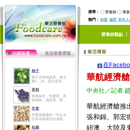
搜尋：
營養師
專家
熱門：
熱量
減肥
老年人
｜
營養師觀點
在Faceb
柚子
華航經濟艙
柚子含有柚皮甙、維生
素C、鈣、蛋白質等...
中央社／記者 
黃精
黃精味甘，性微溫，具
有補肺、強筋骨、降...
華航經濟艙推
芡實
芡實為睡蓮科一年生水
張和錦、郭宏
生草本植物芡的成熟...
紐澳、大陸及
桂圓