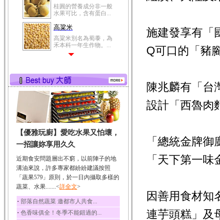
桂圓的營養成分非一般
水果可比，含有蛋白...
高粱米
施建發享有「
高粱米別名為蜀黍，為
禾本科一年生作物。...
Q可口的「豬
鯽魚
鯽魚裡所含的營養成分
有蛋白質、脂肪、磷...
陳兆麟有「台
鮪魚
鮪魚肚肉中的不飽和脂
設計「西魯肉
肪酸內富含EPA和DH...
韭菜
【優雅玩廚】愛吃水果又怕壞，
韭菜所含的膳食纖維能
「總統金牌御
幫助消化與通便；揮...
一招讓妳享用久久
冬瓜
「天下第一味
近期食安問題層出不窮，以前陣子的地
冬瓜營養價值高，鈉含
溝油來說，許多專家都紛紛建議按照
量極低是水腫病人的...
「蔬果579」原則，於一日內攝取多樣的
蔬菜、水果.......<
豆豉
詳全文
>
因善用食材知
豆豉裡頭含有營養的蛋
‧
部落自然蔬菜 邀都市人共食...
白質、脂肪、鈣、磷...
連芋頭糕」及
‧
色香味俱全！冬季不能錯過的...
榛果