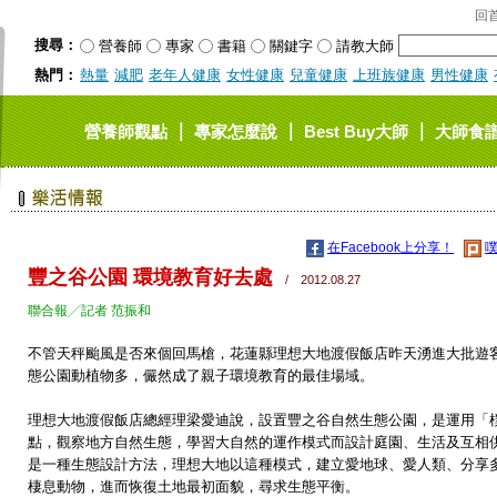
回
搜尋：
營養師
專家
書籍
關鍵字
請教大師
熱門：
熱量
減肥
老年人健康
女性健康
兒童健康
上班族健康
男性健康
｜
｜
｜
營養師觀點
專家怎麼說
Best Buy大師
大師食
在Facebook上分享！
噗
豐之谷公園 環境教育好去處
/ 2012.08.27
聯合報╱記者 范振和
不管天秤颱風是否來個回馬槍，花蓮縣理想大地渡假飯店昨天湧進大批遊
態公園動植物多，儼然成了親子環境教育的最佳場域。
理想大地渡假飯店總經理梁愛迪說，設置豐之谷自然生態公園，是運用「
點，觀察地方自然生態，學習大自然的運作模式而設計庭園、生活及互相
是一種生態設計方法，理想大地以這種模式，建立愛地球、愛人類、分享
棲息動物，進而恢復土地最初面貌，尋求生態平衡。