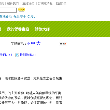
首頁
｜
關於我們
｜
連絡我們
｜
訂閱電子報
｜
防癌101
有機食品
食品安全
免疫力
｜
｜
譜
我的營養書籤
請教大師
大
中
字體顯示：
小
到Plurk！
推到Twitter！
客，頂著豔陽遊河覽景；尤其是豐之谷自然生
樸門」的主要精神─建構人與自然環境的平衡
供給依存的系統，實踐永續經營的理念。樸門
多餘等三大生態倫理，從保育溼地生態、保護