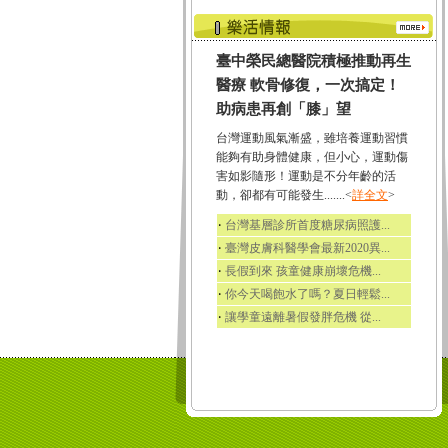
臺中榮民總醫院積極推動再生
醫療 軟骨修復，一次搞定！
助病患再創「膝」望
台灣運動風氣漸盛，雖培養運動習慣
能夠有助身體健康，但小心，運動傷
害如影隨形！運動是不分年齡的活
動，卻都有可能發生.......<
詳全文
>
‧
台灣基層診所首度糖尿病照護...
‧
臺灣皮膚科醫學會最新2020異...
‧
長假到來 孩童健康崩壞危機...
‧
你今天喝飽水了嗎？夏日輕鬆...
‧
讓學童遠離暑假發胖危機 從...