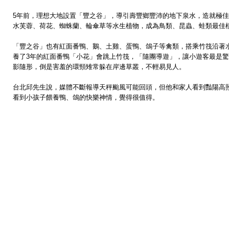
5年前，理想大地設置「豐之谷」，導引壽豐鄉豐沛的地下泉水，造就極
水芙蓉、荷花、蜘蛛蘭、輪傘草等水生植物，成為鳥類、昆蟲、蛙類最佳
「豐之谷」也有紅面番鴨、鵝、土雞、蛋鴨、鴿子等禽類，搭乘竹筏沿著水
養了3年的紅面番鴨「小花」會跳上竹筏，「隨團導遊」，讓小遊客最是
影隨形，倒是害羞的環頸雉常躲在岸邊草叢，不輕易見人。
台北邱先生說，媒體不斷報導天秤颱風可能回頭，但他和家人看到豔陽高
看到小孩子餵養鴨、鴿的快樂神情，覺得很值得。