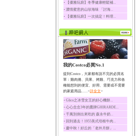
‧
【優雅玩廚】冬季健康輕鬆補...
榛果裡所含的營養素有
‧
濃情蜜意的山珍海味 「討海...
蛋白質、脂肪、醣類...
‧
【優雅玩廚】一次搞定！料理...
迷迭香
迷迭香 裡頭含有咖啡
酸、迷迭香酸、植物...
咖啡
咖啡中的咖啡因會刺激
中樞神經系統，特別...
椰子
我的Costco必買No.1
椰子含有糖類、脂肪、
蛋白質、維生素及多...
提到Costco，大家都有說不完的必買名
荔枝
單：雞肉捲、貝果、烤雞、巧克力和各
荔枝性質溫和所含的營
種能想到的便宜、好用、需要或不需要
養素有醣類、檸檬酸...
的家庭用品.......<
詳全文
>
五味子
‧
Glico之冰雪女王的好心機餅...
五味子性質溫熱所含營
‧
心心念念3年的鷹牌GHIRARDE...
養成分有揮發油、檸...
‧
千萬別倒出來吃的 森永牛奶...
草魚
‧
回到過去！1955美式培根牛肉...
草魚含有維生素A、維生
‧
慶中秋！好丘的「老外月餅」...
素C、及豐富的蛋白...