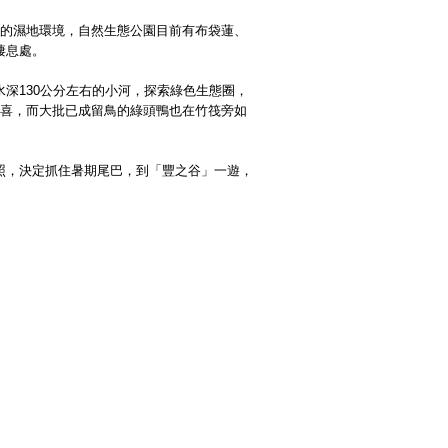
佳的濕地環境，自然生態公園目前有布袋蓮、
棲息處。
深130公分左右的小河，探索綠色生態圈，
驚喜，而大批已成留鳥的綠頭鴨也在竹筏旁如
照，決定抓住暑期尾巴，到「豐之谷」一遊，