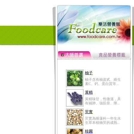
柚子
柚子含有柚皮甙、維生
素C、鈣、蛋白質等...
黃精
黃精味甘，性微溫，具
有補肺、強筋骨、降...
芡實
芡實為睡蓮科一年生水
生草本植物芡的成熟...
桂圓