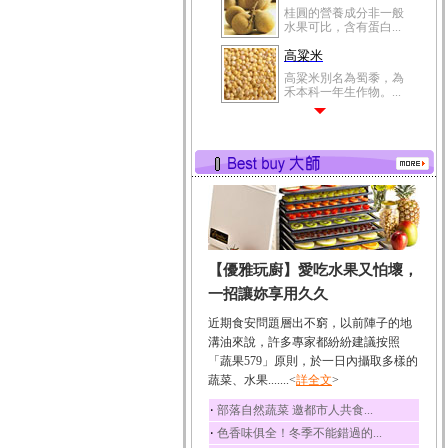
桂圓的營養成分非一般
水果可比，含有蛋白...
高粱米
高粱米別名為蜀黍，為
禾本科一年生作物。...
鯽魚
鯽魚裡所含的營養成分
有蛋白質、脂肪、磷...
鮪魚
鮪魚肚肉中的不飽和脂
肪酸內富含EPA和DH...
韭菜
【優雅玩廚】愛吃水果又怕壞，
韭菜所含的膳食纖維能
幫助消化與通便；揮...
一招讓妳享用久久
冬瓜
近期食安問題層出不窮，以前陣子的地
冬瓜營養價值高，鈉含
溝油來說，許多專家都紛紛建議按照
量極低是水腫病人的...
「蔬果579」原則，於一日內攝取多樣的
蔬菜、水果.......<
豆豉
詳全文
>
豆豉裡頭含有營養的蛋
‧
部落自然蔬菜 邀都市人共食...
白質、脂肪、鈣、磷...
‧
色香味俱全！冬季不能錯過的...
榛果