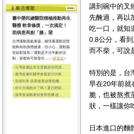
講到碗中的叉
先醃過，再以
臺中榮民總醫院積極推動再生
醫療 軟骨修復，一次搞定！
吃一口，就知
助病患再創「膝」望
0.8公分，
台灣運動風氣漸盛，雖培養運動習慣
能夠有助身體健康，但小心，運動傷
而不柴，可說
害如影隨形！運動是不分年齡的活
動，卻都有可能發生.......<
詳全文
>
‧
台灣基層診所首度糖尿病照護...
特別的是，台
‧
臺灣皮膚科醫學會最新2020異...
‧
長假到來 孩童健康崩壞危機...
早在20年前
‧
你今天喝飽水了嗎？夏日輕鬆...
脆，也被熬煮
‧
讓學童遠離暑假發胖危機 從...
狀，一樣讓你
日本進口的麵