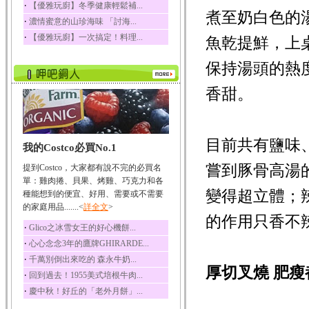
‧
【優雅玩廚】冬季健康輕鬆補...
迷迭香
煮至奶白色的
‧
濃情蜜意的山珍海味 「討海...
迷迭香 裡頭含有咖啡
‧
【優雅玩廚】一次搞定！料理...
酸、迷迭香酸、植物...
魚乾提鮮，上
咖啡
保持湯頭的熱
咖啡中的咖啡因會刺激
中樞神經系統，特別...
香甜。
椰子
椰子含有糖類、脂肪、
蛋白質、維生素及多...
目前共有鹽味
我的Costco必買No.1
荔枝
荔枝性質溫和所含的營
嘗到豚骨高湯
提到Costco，大家都有說不完的必買名
養素有醣類、檸檬酸...
單：雞肉捲、貝果、烤雞、巧克力和各
變得超立體；
五味子
種能想到的便宜、好用、需要或不需要
的家庭用品.......<
詳全文
>
五味子性質溫熱所含營
的作用只香不
養成分有揮發油、檸...
‧
Glico之冰雪女王的好心機餅...
草魚
‧
心心念念3年的鷹牌GHIRARDE...
草魚含有維生素A、維生
‧
千萬別倒出來吃的 森永牛奶...
素C、及豐富的蛋白...
厚切叉燒 肥瘦
‧
回到過去！1955美式培根牛肉...
‧
慶中秋！好丘的「老外月餅」...