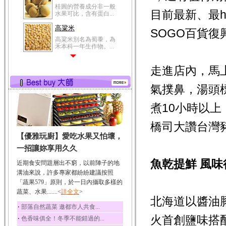
高粱米
目前最新、最
高粱米別名為蜀黍，為
禾本科一年生作物。...
SOGO百貨復
鯽魚
鯽魚裡所含的營養成分
有蛋白質、脂肪、磷...
走進店內，馬
鮪魚
鮪魚肚肉中的不飽和脂
氣撲鼻，湯頭
肪酸內富含EPA和DH...
韭菜
煮10小時以
韭菜所含的膳食纖維能
幫助消化與通便；揮...
橋司大讚台灣
【優雅玩廚】愛吃水果又怕壞，
冬瓜
一招讓妳享用久久
冬瓜營養價值高，鈉含
量極低是水腫病人的...
魚乾提鮮 風味
近期食安問題層出不窮，以前陣子的地
豆豉
溝油來說，許多專家都紛紛建議按照
豆豉裡頭含有營養的蛋
「蔬果579」原則，於一日內攝取多樣的
白質、脂肪、鈣、磷...
蔬菜、水果.......<
詳全文
>
北海道以醬油
榛果
‧
部落自然蔬菜 邀都市人共食...
榛果裡所含的營養素有
火首創鹽味搭
‧
色香味俱全！冬季不能錯過的...
蛋白質、脂肪、醣類...