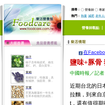
搜尋：
營養師
專家
熱門：
熱量
減肥
老年人
｜
營養師觀點
柚子
在Faceb
柚子含有柚皮甙、維生
素C、鈣、蛋白質等...
鹽味+豚骨
黃精
黃精味甘，性微溫，具
有補肺、強筋骨、降...
中國時報／記者
芡實
芡實為睡蓮科一年生水
近期台北的日
生草本植物芡的成熟...
桂圓
拉麵，到來自京
桂圓的營養成分非一般
水果可比，含有蛋白...
t，還有值得