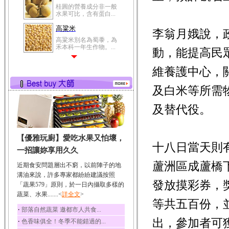
桂圓的營養成分非一般
水果可比，含有蛋白...
高粱米
李翁月娥說，
高粱米別名為蜀黍，為
禾本科一年生作物。...
動，能提高民
鯽魚
維養護中心，
鯽魚裡所含的營養成分
有蛋白質、脂肪、磷...
及白米等所需
鮪魚
鮪魚肚肉中的不飽和脂
及替代役。
肪酸內富含EPA和DH...
韭菜
【優雅玩廚】愛吃水果又怕壞，
韭菜所含的膳食纖維能
十八日當天則
幫助消化與通便；揮...
一招讓妳享用久久
冬瓜
蘆洲區成蘆橋
近期食安問題層出不窮，以前陣子的地
冬瓜營養價值高，鈉含
溝油來說，許多專家都紛紛建議按照
量極低是水腫病人的...
發放摸彩券，
「蔬果579」原則，於一日內攝取多樣的
蔬菜、水果.......<
豆豉
詳全文
>
等共五百份，
豆豉裡頭含有營養的蛋
‧
部落自然蔬菜 邀都市人共食...
白質、脂肪、鈣、磷...
出，參加者可
‧
色香味俱全！冬季不能錯過的...
榛果