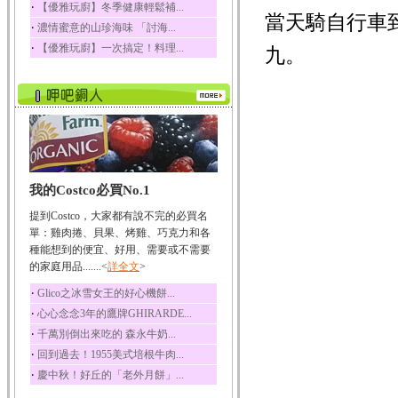
‧
【優雅玩廚】冬季健康輕鬆補...
當天騎自行車
榛果裡所含的營養素有
‧
濃情蜜意的山珍海味 「討海...
蛋白質、脂肪、醣類...
‧
【優雅玩廚】一次搞定！料理...
九。
迷迭香
迷迭香 裡頭含有咖啡
酸、迷迭香酸、植物...
咖啡
咖啡中的咖啡因會刺激
中樞神經系統，特別...
椰子
我的Costco必買No.1
椰子含有糖類、脂肪、
蛋白質、維生素及多...
提到Costco，大家都有說不完的必買名
荔枝
單：雞肉捲、貝果、烤雞、巧克力和各
荔枝性質溫和所含的營
種能想到的便宜、好用、需要或不需要
養素有醣類、檸檬酸...
的家庭用品.......<
詳全文
>
五味子
‧
Glico之冰雪女王的好心機餅...
五味子性質溫熱所含營
‧
心心念念3年的鷹牌GHIRARDE...
養成分有揮發油、檸...
‧
千萬別倒出來吃的 森永牛奶...
草魚
‧
回到過去！1955美式培根牛肉...
草魚含有維生素A、維生
‧
慶中秋！好丘的「老外月餅」...
素C、及豐富的蛋白...