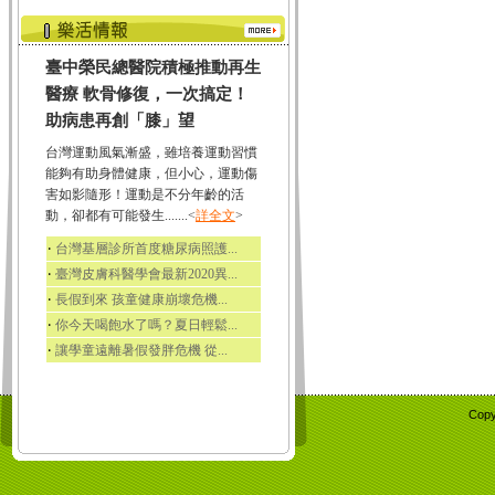
臺中榮民總醫院積極推動再生
醫療 軟骨修復，一次搞定！
助病患再創「膝」望
台灣運動風氣漸盛，雖培養運動習慣
能夠有助身體健康，但小心，運動傷
害如影隨形！運動是不分年齡的活
動，卻都有可能發生.......<
詳全文
>
‧
台灣基層診所首度糖尿病照護...
‧
臺灣皮膚科醫學會最新2020異...
‧
長假到來 孩童健康崩壞危機...
‧
你今天喝飽水了嗎？夏日輕鬆...
‧
讓學童遠離暑假發胖危機 從...
Copy