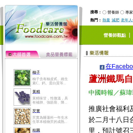
搜尋：
營養師
專家
熱門：
熱量
減肥
老年人
｜
營養師觀點
在Faceb
柚子
蘆洲鐵馬自
柚子含有柚皮甙、維生
素C、鈣、蛋白質等...
中國時報／蘇瑋
黃精
黃精味甘，性微溫，具
有補肺、強筋骨、降...
推廣社會福利
芡實
芡實為睡蓮科一年生水
於二月十八日
生草本植物芡的成熟...
里，預計號召
桂圓