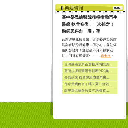
臺中榮民總醫院積極推動再生
醫療 軟骨修復，一次搞定！
助病患再創「膝」望
台灣運動風氣漸盛，雖培養運動習慣
能夠有助身體健康，但小心，運動傷
害如影隨形！運動是不分年齡的活
動，卻都有可能發生.......<
詳全文
>
‧
台灣基層診所首度糖尿病照護...
‧
臺灣皮膚科醫學會最新2020異...
‧
長假到來 孩童健康崩壞危機...
‧
你今天喝飽水了嗎？夏日輕鬆...
‧
讓學童遠離暑假發胖危機 從...