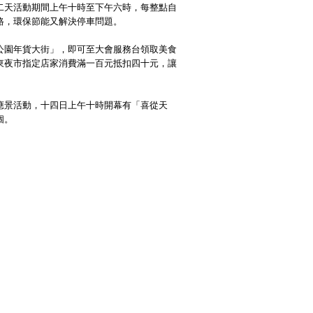
二天活動期間上午十時至下午六時，每整點自
路，環保節能又解決停車問題。
公園年貨大街」，即可至大會服務台領取美食
東夜市指定店家消費滿一百元抵扣四十元，讓
應景活動，十四日上午十時開幕有「喜從天
個。