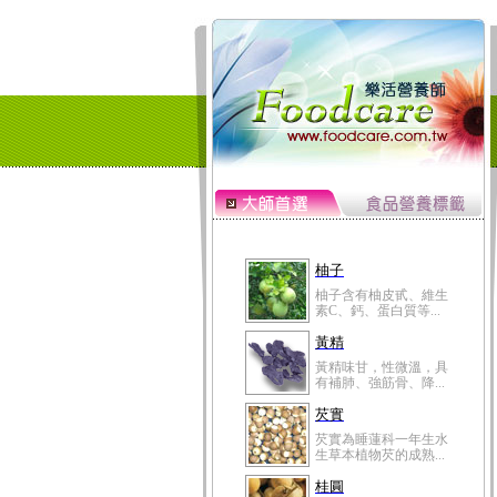
柚子
柚子含有柚皮甙、維生
素C、鈣、蛋白質等...
黃精
黃精味甘，性微溫，具
有補肺、強筋骨、降...
芡實
芡實為睡蓮科一年生水
生草本植物芡的成熟...
桂圓