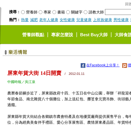
回
搜尋：
營養師
專家
書籍
關鍵字
請教大師
熱門：
熱量
減肥
老年人健康
女性健康
兒童健康
上班族健康
男性健康
｜
｜
｜
營養師觀點
專家怎麼說
Best Buy大師
大師食
在Facebook上分享！
噗
屏東年貨大街 14日開賣
/ 2012.01.11
中國時報／吳江泉
農曆春節腳步近了，屏東縣政府十四、十五日在中山公園，舉辦「祥龍迎
年節食品、南北雜貨八十個攤位，加上送紅包、擲笅拿元寶吊飾、街頭藝
過癮。
屏東縣年貨大街結合各鄉鎮市農會特產及在地優質廠商提供展售平台，每
位，分為經典美食伴手禮區、愛心分享展售區、農情屏東產品區、年貨特