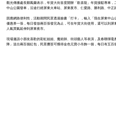
觀光傳播處長鄞鳳蘭表示，年貨大街首度開辦「歡喜龍」年貨接駁專車，
中山公園發車，沿途行經屏東火車站、屏東夜市、仁愛路、勝利路、中正
因應網路便利性，活動期間民眾透過臉書「打卡」，輸入「我在屏東中山
優惠券一張，每日發放兩百張發完為止，可在年貨大街使用，還可以到屏
人氣買氣延伸到屏東夜市。
現場邀請小朋友喜歡的彩虹姐姐、魔術師、街頭藝人等表演，及春聯揮毫
降」送出兩百個紅包，民眾擲筊可獲得金色元寶小吊飾一個，每日有五百