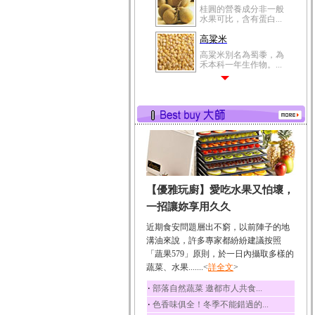
桂圓的營養成分非一般
水果可比，含有蛋白...
高粱米
高粱米別名為蜀黍，為
禾本科一年生作物。...
鯽魚
鯽魚裡所含的營養成分
有蛋白質、脂肪、磷...
鮪魚
鮪魚肚肉中的不飽和脂
肪酸內富含EPA和DH...
韭菜
【優雅玩廚】愛吃水果又怕壞，
韭菜所含的膳食纖維能
幫助消化與通便；揮...
一招讓妳享用久久
冬瓜
近期食安問題層出不窮，以前陣子的地
冬瓜營養價值高，鈉含
溝油來說，許多專家都紛紛建議按照
量極低是水腫病人的...
「蔬果579」原則，於一日內攝取多樣的
蔬菜、水果.......<
豆豉
詳全文
>
豆豉裡頭含有營養的蛋
‧
部落自然蔬菜 邀都市人共食...
白質、脂肪、鈣、磷...
‧
色香味俱全！冬季不能錯過的...
榛果