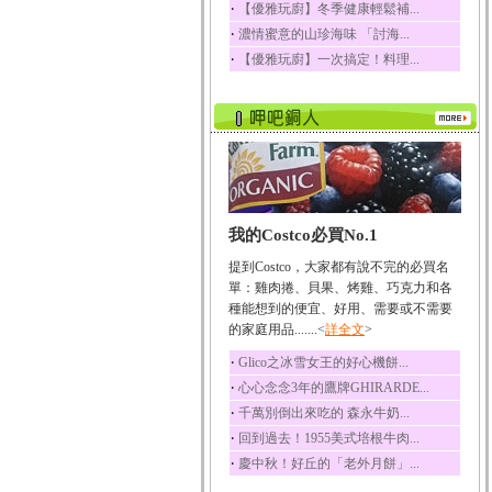
‧
【優雅玩廚】冬季健康輕鬆補...
榛果裡所含的營養素有
‧
濃情蜜意的山珍海味 「討海...
蛋白質、脂肪、醣類...
‧
【優雅玩廚】一次搞定！料理...
迷迭香
迷迭香 裡頭含有咖啡
酸、迷迭香酸、植物...
咖啡
咖啡中的咖啡因會刺激
中樞神經系統，特別...
椰子
我的Costco必買No.1
椰子含有糖類、脂肪、
蛋白質、維生素及多...
提到Costco，大家都有說不完的必買名
荔枝
單：雞肉捲、貝果、烤雞、巧克力和各
荔枝性質溫和所含的營
種能想到的便宜、好用、需要或不需要
養素有醣類、檸檬酸...
的家庭用品.......<
詳全文
>
五味子
‧
Glico之冰雪女王的好心機餅...
五味子性質溫熱所含營
‧
心心念念3年的鷹牌GHIRARDE...
養成分有揮發油、檸...
‧
千萬別倒出來吃的 森永牛奶...
草魚
‧
回到過去！1955美式培根牛肉...
草魚含有維生素A、維生
‧
慶中秋！好丘的「老外月餅」...
素C、及豐富的蛋白...