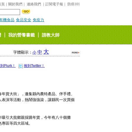
首頁
｜
關於我們
｜
連絡我們
｜
訂閱電子報
｜
防癌101
有機食品
食品安全
免疫力
｜
｜
譜
我的營養書籤
請教大師
大
中
字體顯示：
小
到Plurk！
推到Twitter！
春年貨大街」，邀集縣內農特產品、伴手禮、
人表演等活動，熱鬧強強滾，讓縣民一次買個
年吸引大批鄉親採購年貨，今年有八十個攤
色專區等四大區域。