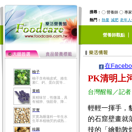
搜尋：
營養師
專家
熱門：
熱量
減肥
老年人
｜
營養師觀點
在Faceb
柚子
PK清明上
柚子含有柚皮甙、維生
素C、鈣、蛋白質等...
台灣醒報／記者
黃精
黃精味甘，性微溫，具
有補肺、強筋骨、降...
輕輕一揮手，
芡實
芡實為睡蓮科一年生水
的石窟壁畫就
生草本植物芡的成熟...
技的「繪動敦
桂圓