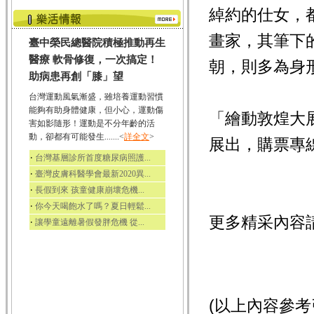
綽約的仕女，
畫家，其筆下
臺中榮民總醫院積極推動再生
醫療 軟骨修復，一次搞定！
朝，則多為身
助病患再創「膝」望
台灣運動風氣漸盛，雖培養運動習慣
能夠有助身體健康，但小心，運動傷
「繪動敦煌大展
害如影隨形！運動是不分年齡的活
動，卻都有可能發生.......<
詳全文
>
展出，購票專線可
‧
台灣基層診所首度糖尿病照護...
‧
臺灣皮膚科醫學會最新2020異...
‧
長假到來 孩童健康崩壞危機...
‧
你今天喝飽水了嗎？夏日輕鬆...
更多精采內容
‧
讓學童遠離暑假發胖危機 從...
(以上內容參考引用