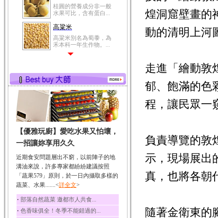
桂圓的營養成分非一般
煌洞窟壁畫的
水果可比，含有蛋白...
高粱米
動的清明上河
高粱米別名為蜀黍，為
禾本科一年生作物。...
鯽魚
走進「繪動敦
鯽魚裡所含的營養成分
有蛋白質、脂肪、磷...
郁、飽滿的色
鮪魚
鮪魚肚肉中的不飽和脂
程，讓民眾一
肪酸內富含EPA和DH...
韭菜
【優雅玩廚】愛吃水果又怕壞，
韭菜所含的膳食纖維能
負責導覽的敦
幫助消化與通便；揮...
一招讓妳享用久久
冬瓜
示，現場展出
近期食安問題層出不窮，以前陣子的地
冬瓜營養價值高，鈉含
溝油來說，許多專家都紛紛建議按照
量極低是水腫病人的...
真，也將各朝
「蔬果579」原則，於一日內攝取多樣的
蔬菜、水果.......<
豆豉
詳全文
>
豆豉裡頭含有營養的蛋
‧
部落自然蔬菜 邀都市人共食...
白質、脂肪、鈣、磷...
隨著金衛東的
‧
色香味俱全！冬季不能錯過的...
榛果