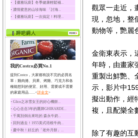
‧
【優雅玩廚】冬季健康輕鬆補...
觀眾一走近，
榛果裡所含的營養素有
‧
濃情蜜意的山珍海味 「討海...
蛋白質、脂肪、醣類...
‧
【優雅玩廚】一次搞定！料理...
現，忽地，整
迷迭香
迷迭香 裡頭含有咖啡
動物等，艷麗
酸、迷迭香酸、植物...
咖啡
咖啡中的咖啡因會刺激
中樞神經系統，特別...
金衛東表示，
椰子
年時，由畫家
我的Costco必買No.1
椰子含有糖類、脂肪、
蛋白質、維生素及多...
重製出鮮艷、
提到Costco，大家都有說不完的必買名
荔枝
單：雞肉捲、貝果、烤雞、巧克力和各
示，影片中1
荔枝性質溫和所含的營
種能想到的便宜、好用、需要或不需要
養素有醣類、檸檬酸...
的家庭用品.......<
詳全文
>
擬出動作，經
五味子
‧
Glico之冰雪女王的好心機餅...
五味子性質溫熱所含營
‧
複，且配樂全
心心念念3年的鷹牌GHIRARDE...
養成分有揮發油、檸...
‧
千萬別倒出來吃的 森永牛奶...
草魚
‧
回到過去！1955美式培根牛肉...
草魚含有維生素A、維生
‧
慶中秋！好丘的「老外月餅」...
素C、及豐富的蛋白...
除了有趣的互