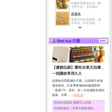
桂圓的營養成分非一般
水果可比，含有蛋白...
高粱米
高粱米別名為蜀黍，為
禾本科一年生作物。...
鯽魚
鯽魚裡所含的營養成分
有蛋白質、脂肪、磷...
鮪魚
鮪魚肚肉中的不飽和脂
肪酸內富含EPA和DH...
韭菜
【優雅玩廚】愛吃水果又怕壞，
韭菜所含的膳食纖維能
幫助消化與通便；揮...
一招讓妳享用久久
冬瓜
近期食安問題層出不窮，以前陣子的地
冬瓜營養價值高，鈉含
溝油來說，許多專家都紛紛建議按照
量極低是水腫病人的...
「蔬果579」原則，於一日內攝取多樣的
蔬菜、水果.......<
豆豉
詳全文
>
豆豉裡頭含有營養的蛋
‧
部落自然蔬菜 邀都市人共食...
白質、脂肪、鈣、磷...
‧
色香味俱全！冬季不能錯過的...
榛果