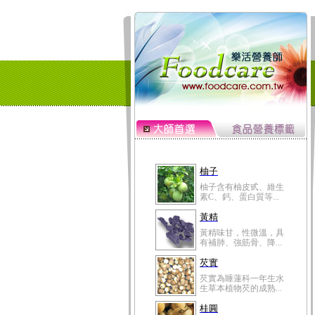
柚子
柚子含有柚皮甙、維生
素C、鈣、蛋白質等...
黃精
黃精味甘，性微溫，具
有補肺、強筋骨、降...
芡實
芡實為睡蓮科一年生水
生草本植物芡的成熟...
桂圓