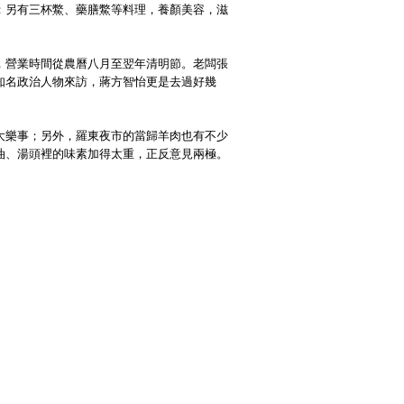
；另有三杯鱉、藥膳鱉等料理，養顏美容，滋
，營業時間從農曆八月至翌年清明節。老闆張
知名政治人物來訪，蔣方智怡更是去過好幾
大樂事；另外，羅東夜市的當歸羊肉也有不少
油、湯頭裡的味素加得太重，正反意見兩極。