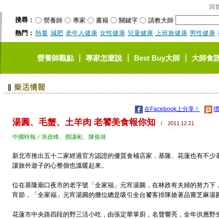
回
搜尋：
營養師
專家
書籍
關鍵字
請教大師
熱門：
熱量
減肥
老年人健康
女性健康
兒童健康
上班族健康
男性健康
｜
｜
｜
營養師觀點
專家怎麼說
Best Buy大師
大師食
在Facebook上分享！
噗
湯圓、毛蟹、土羊肉 老饕美食報你知
/ 2011.12.21
中國時報／吳政峰、鄧謙彬、陳俊雄
新北市推出五十二家經過
官方認證的優質食補店家，基隆、花蓮也有不少
讓旅外遊子的心整個也溫暖起來。
位在基隆廟口夜市的老字號「全家福」元宵湯圓，在林政有夫婦的努力下
宵節，「全家福」元宵湯圓的攤位總是吸引全台饕客排隊搶著品嘗芝麻湯
花蓮市中央路四段的野三活小吃，由張定華掌廚，名聲響亮，全年供應野