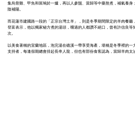
集烏骨雞、甲魚和斑鳩於一爐，再以人參鬚、當歸等中藥熬煮，補氣養身
陰補陽。
而花蓮市建國路一段的「正宗台灣土羊」，則是冬季期間限定的羊肉餐廳
登富表示，他以獨家秘方煮的湯頭，嚐過的人都讚不絕口，曾有許信良等
次。
以美食著稱的宜蘭地區，泡完湯在礁溪一帶享受海產，堪稱是冬季裡的一
支持者，每逢假期總會排起長串人龍，但也有部份食客認為，當歸羊肉太