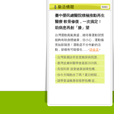
臺中榮民總醫院積極推動再生
醫療 軟骨修復，一次搞定！
助病患再創「膝」望
台灣運動風氣漸盛，雖培養運動習慣
能夠有助身體健康，但小心，運動傷
害如影隨形！運動是不分年齡的活
動，卻都有可能發生.......<
詳全文
>
‧
台灣基層診所首度糖尿病照護...
‧
臺灣皮膚科醫學會最新2020異...
‧
長假到來 孩童健康崩壞危機...
‧
你今天喝飽水了嗎？夏日輕鬆...
‧
讓學童遠離暑假發胖危機 從...