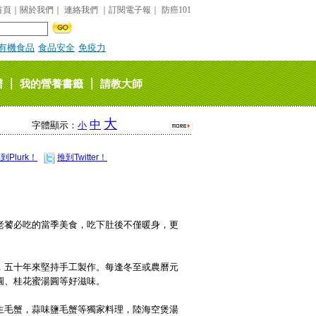
首頁
｜
關於我們
｜
連絡我們
｜
訂閱電子報
｜
防癌101
有機食品
食品安全
免疫力
｜
｜
譜
我的營養書籤
請教大師
大
中
字體顯示：
小
到Plurk！
推到Twitter！
老饕必吃的當季美食，吃下肚後不僅暖身，更
，五十年來堅持手工製作。每逢冬至或農曆元
圓、桂花蜜湯圓等好滋味。
生毛蟹，蒜味鹽毛蟹等獨家料理，陸海空煲湯