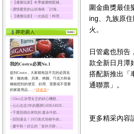
‧
【優雅玩廚】冬季健康輕鬆補...
圍金曲獎最佳
榛果裡所含的營養素有
‧
濃情蜜意的山珍海味 「討海...
蛋白質、脂肪、醣類...
‧
【優雅玩廚】一次搞定！料理...
ing、九族
迷迭香
迷迭香 裡頭含有咖啡
火。
酸、迷迭香酸、植物...
咖啡
咖啡中的咖啡因會刺激
中樞神經系統，特別...
日管處也預告，
椰子
款全新日月潭
我的Costco必買No.1
椰子含有糖類、脂肪、
蛋白質、維生素及多...
搭配新推出「
提到Costco，大家都有說不完的必買名
荔枝
單：雞肉捲、貝果、烤雞、巧克力和各
通聯票」。
荔枝性質溫和所含的營
種能想到的便宜、好用、需要或不需要
養素有醣類、檸檬酸...
的家庭用品.......<
詳全文
>
五味子
‧
Glico之冰雪女王的好心機餅...
五味子性質溫熱所含營
‧
心心念念3年的鷹牌GHIRARDE...
養成分有揮發油、檸...
‧
千萬別倒出來吃的 森永牛奶...
草魚
更多精采內容
‧
回到過去！1955美式培根牛肉...
草魚含有維生素A、維生
‧
慶中秋！好丘的「老外月餅」...
素C、及豐富的蛋白...