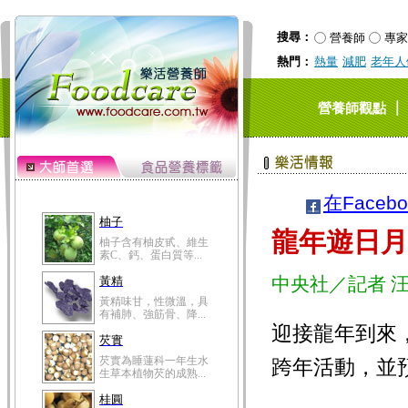
搜尋：
營養師
專家
熱門：
熱量
減肥
老年人
｜
營養師觀點
在Faceb
柚子
龍年遊日月
柚子含有柚皮甙、維生
素C、鈣、蛋白質等...
中央社／記者 
黃精
黃精味甘，性微溫，具
有補肺、強筋骨、降...
迎接龍年到來
芡實
芡實為睡蓮科一年生水
跨年活動，並
生草本植物芡的成熟...
桂圓