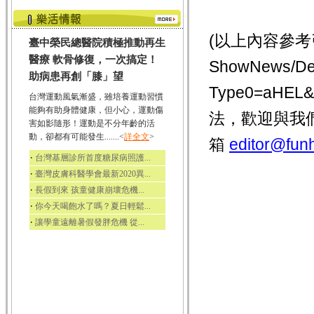
(以上內容參考引用
臺中榮民總醫院積極推動再生
醫療 軟骨修復，一次搞定！
ShowNews/De
助病患再創「膝」望
Type0=aHE
台灣運動風氣漸盛，雖培養運動習慣
能夠有助身體健康，但小心，運動傷
法，歡迎與我
害如影隨形！運動是不分年齡的活
動，卻都有可能發生.......<
詳全文
>
箱
editor@funh
‧
台灣基層診所首度糖尿病照護...
‧
臺灣皮膚科醫學會最新2020異...
‧
長假到來 孩童健康崩壞危機...
‧
你今天喝飽水了嗎？夏日輕鬆...
‧
讓學童遠離暑假發胖危機 從...