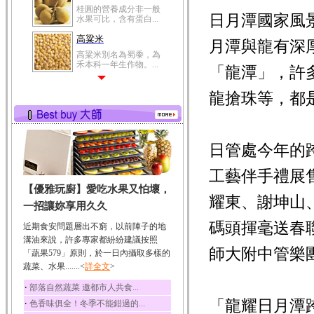
桂圓的營養成分非一般
日月潭國家風
水果可比，含有蛋白...
高粱米
月潭與龍有深
高粱米別名為蜀黍，為
禾本科一年生作物。...
「龍潭」，許
鯽魚
龍搶珠等，都
鯽魚裡所含的營養成分
有蛋白質、脂肪、磷...
鮪魚
鮪魚肚肉中的不飽和脂
日管處今年的
肪酸內富含EPA和DH...
工藝伴手禮展
韭菜
【優雅玩廚】愛吃水果又怕壞，
韭菜所含的膳食纖維能
耀東、謝坤山
幫助消化與通便；揮...
一招讓妳享用久久
冬瓜
碼頭揮毫送春
近期食安問題層出不窮，以前陣子的地
冬瓜營養價值高，鈉含
溝油來說，許多專家都紛紛建議按照
量極低是水腫病人的...
師大附中管樂
「蔬果579」原則，於一日內攝取多樣的
蔬菜、水果.......<
豆豉
詳全文
>
豆豉裡頭含有營養的蛋
‧
部落自然蔬菜 邀都市人共食...
白質、脂肪、鈣、磷...
「龍耀日月潭
‧
色香味俱全！冬季不能錯過的...
榛果