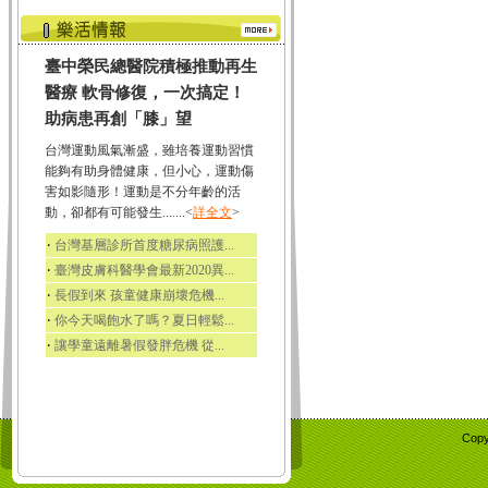
臺中榮民總醫院積極推動再生
醫療 軟骨修復，一次搞定！
助病患再創「膝」望
台灣運動風氣漸盛，雖培養運動習慣
能夠有助身體健康，但小心，運動傷
害如影隨形！運動是不分年齡的活
動，卻都有可能發生.......<
詳全文
>
‧
台灣基層診所首度糖尿病照護...
‧
臺灣皮膚科醫學會最新2020異...
‧
長假到來 孩童健康崩壞危機...
‧
你今天喝飽水了嗎？夏日輕鬆...
‧
讓學童遠離暑假發胖危機 從...
Copy