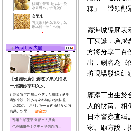
桂圓的營養成分非一般
粿」，帶領觀
水果可比，含有蛋白...
高粱米
高粱米別名為蜀黍，為
禾本科一年生作物。...
霞海城隍廟表
鯽魚
丁冥誕，為感
鯽魚裡所含的營養成分
有蛋白質、脂肪、磷...
方將分享二百
鮪魚
鮪魚肚肉中的不飽和脂
出，劇名為《
肪酸內富含EPA和DH...
將現場發送紅
韭菜
【優雅玩廚】愛吃水果又怕壞，
韭菜所含的膳食纖維能
幫助消化與通便；揮...
一招讓妳享用久久
冬瓜
廖添丁出生於
近期食安問題層出不窮，以前陣子的地
冬瓜營養價值高，鈉含
溝油來說，許多專家都紛紛建議按照
量極低是水腫病人的...
人的財富。相
「蔬果579」原則，於一日內攝取多樣的
蔬菜、水果.......<
豆豉
詳全文
>
日本警察查緝
豆豉裡頭含有營養的蛋
‧
部落自然蔬菜 邀都市人共食...
白質、脂肪、鈣、磷...
家。廟方說，
‧
色香味俱全！冬季不能錯過的...
榛果