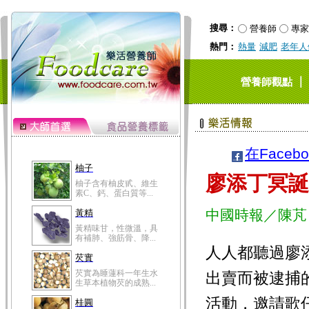
搜尋：
營養師
專家
熱門：
熱量
減肥
老年人
｜
營養師觀點
在Faceb
柚子
廖添丁冥誕
柚子含有柚皮甙、維生
素C、鈣、蛋白質等...
中國時報／陳芃
黃精
黃精味甘，性微溫，具
有補肺、強筋骨、降...
人人都聽過廖
芡實
芡實為睡蓮科一年生水
出賣而被逮捕
生草本植物芡的成熟...
活動，邀請歌
桂圓