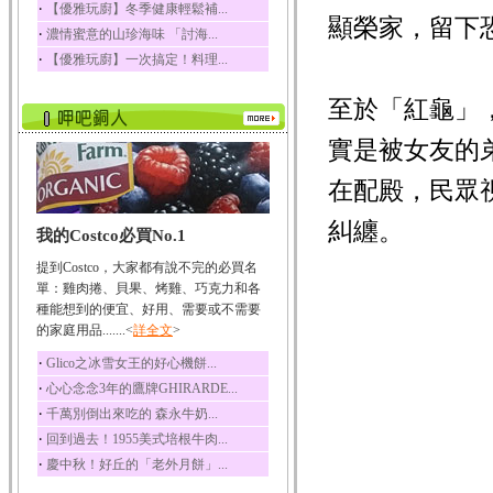
‧
【優雅玩廚】冬季健康輕鬆補...
顯榮家，留下
榛果裡所含的營養素有
‧
濃情蜜意的山珍海味 「討海...
蛋白質、脂肪、醣類...
‧
【優雅玩廚】一次搞定！料理...
迷迭香
迷迭香 裡頭含有咖啡
至於「紅龜」
酸、迷迭香酸、植物...
咖啡
實是被女友的
咖啡中的咖啡因會刺激
中樞神經系統，特別...
在配殿，民眾
椰子
糾纏。
我的Costco必買No.1
椰子含有糖類、脂肪、
蛋白質、維生素及多...
提到Costco，大家都有說不完的必買名
荔枝
單：雞肉捲、貝果、烤雞、巧克力和各
荔枝性質溫和所含的營
種能想到的便宜、好用、需要或不需要
養素有醣類、檸檬酸...
的家庭用品.......<
詳全文
>
五味子
‧
Glico之冰雪女王的好心機餅...
五味子性質溫熱所含營
‧
心心念念3年的鷹牌GHIRARDE...
養成分有揮發油、檸...
‧
千萬別倒出來吃的 森永牛奶...
草魚
‧
回到過去！1955美式培根牛肉...
草魚含有維生素A、維生
‧
慶中秋！好丘的「老外月餅」...
素C、及豐富的蛋白...