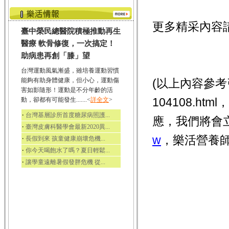
更多精采內容
臺中榮民總醫院積極推動再生
醫療 軟骨修復，一次搞定！
助病患再創「膝」望
台灣運動風氣漸盛，雖培養運動習慣
能夠有助身體健康，但小心，運動傷
(以上內容參考引用 
害如影隨形！運動是不分年齡的活
104108.
動，卻都有可能發生.......<
詳全文
>
‧
台灣基層診所首度糖尿病照護...
應，我們將會
‧
臺灣皮膚科醫學會最新2020異...
w
，樂活營養師
‧
長假到來 孩童健康崩壞危機...
‧
你今天喝飽水了嗎？夏日輕鬆...
‧
讓學童遠離暑假發胖危機 從...