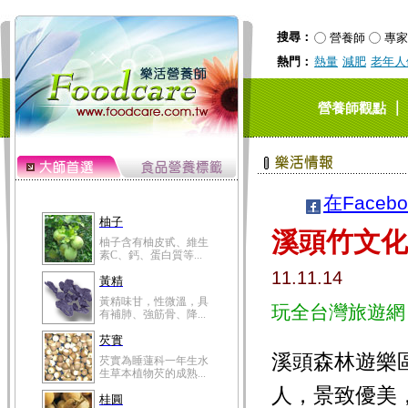
搜尋：
營養師
專家
熱門：
熱量
減肥
老年人
｜
營養師觀點
在Faceb
柚子
溪頭竹文化
柚子含有柚皮甙、維生
素C、鈣、蛋白質等...
11.11.14
黃精
黃精味甘，性微溫，具
玩全台灣旅遊網
有補肺、強筋骨、降...
芡實
溪頭森林遊樂
芡實為睡蓮科一年生水
生草本植物芡的成熟...
人，景致優美
桂圓