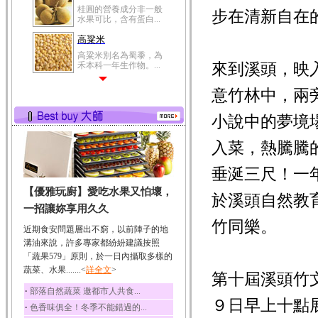
桂圓的營養成分非一般
步在清新自在
水果可比，含有蛋白...
高粱米
高粱米別名為蜀黍，為
來到溪頭，映
禾本科一年生作物。...
鯽魚
意竹林中，兩
鯽魚裡所含的營養成分
有蛋白質、脂肪、磷...
小說中的夢境
鮪魚
入菜，熱騰騰
鮪魚肚肉中的不飽和脂
肪酸內富含EPA和DH...
垂涎三尺！一
韭菜
【優雅玩廚】愛吃水果又怕壞，
韭菜所含的膳食纖維能
於溪頭自然教
幫助消化與通便；揮...
一招讓妳享用久久
竹同樂。
冬瓜
近期食安問題層出不窮，以前陣子的地
冬瓜營養價值高，鈉含
溝油來說，許多專家都紛紛建議按照
量極低是水腫病人的...
「蔬果579」原則，於一日內攝取多樣的
蔬菜、水果.......<
豆豉
詳全文
>
第十屆溪頭竹
豆豉裡頭含有營養的蛋
‧
部落自然蔬菜 邀都市人共食...
白質、脂肪、鈣、磷...
９日早上十點
‧
色香味俱全！冬季不能錯過的...
榛果