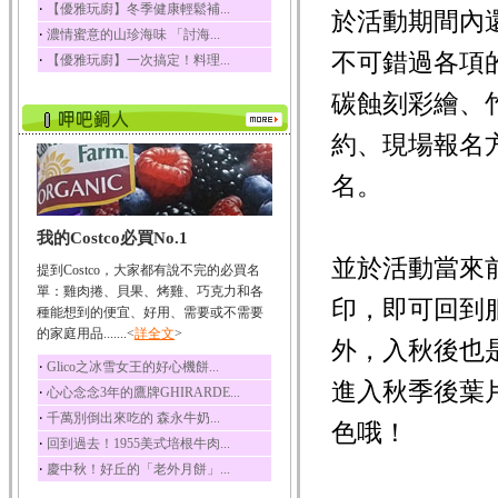
‧
【優雅玩廚】冬季健康輕鬆補...
於活動期間內
榛果裡所含的營養素有
‧
濃情蜜意的山珍海味 「討海...
蛋白質、脂肪、醣類...
不可錯過各項
‧
【優雅玩廚】一次搞定！料理...
迷迭香
迷迭香 裡頭含有咖啡
碳蝕刻彩繪、
酸、迷迭香酸、植物...
約、現場報名
咖啡
咖啡中的咖啡因會刺激
名。
中樞神經系統，特別...
椰子
我的Costco必買No.1
椰子含有糖類、脂肪、
蛋白質、維生素及多...
並於活動當來
提到Costco，大家都有說不完的必買名
荔枝
單：雞肉捲、貝果、烤雞、巧克力和各
印，即可回到
荔枝性質溫和所含的營
種能想到的便宜、好用、需要或不需要
養素有醣類、檸檬酸...
的家庭用品.......<
詳全文
>
外，入秋後也
五味子
‧
Glico之冰雪女王的好心機餅...
五味子性質溫熱所含營
進入秋季後葉
‧
心心念念3年的鷹牌GHIRARDE...
養成分有揮發油、檸...
‧
千萬別倒出來吃的 森永牛奶...
色哦！
草魚
‧
回到過去！1955美式培根牛肉...
草魚含有維生素A、維生
‧
慶中秋！好丘的「老外月餅」...
素C、及豐富的蛋白...