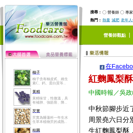
搜尋：
營養師
專家
熱門：
熱量
減肥
老年人
｜
營養師觀點
在Faceb
柚子
紅麴鳳梨酥
柚子含有柚皮甙、維生
素C、鈣、蛋白質等...
中國時報／吳政
黃精
黃精味甘，性微溫，具
有補肺、強筋骨、降...
中秋節腳步近
芡實
芡實為睡蓮科一年生水
周景堯六日分
生草本植物芡的成熟...
生紅麴鳳梨酥
桂圓