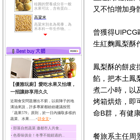
桂圓的營養成分非一般
又不怕增加身
水果可比，含有蛋白...
高粱米
高粱米別名為蜀黍，為
禾本科一年生作物。...
曾獲得UIP
鯽魚
生紅麴鳳梨酥
鯽魚裡所含的營養成分
有蛋白質、脂肪、磷...
鮪魚
鮪魚肚肉中的不飽和脂
鳳梨酥的餅皮
肪酸內富含EPA和DH...
餡，把本土鳳
韭菜
【優雅玩廚】愛吃水果又怕壞，
韭菜所含的膳食纖維能
煮二小時，以
幫助消化與通便；揮...
一招讓妳享用久久
冬瓜
烤箱烘焙，即
近期食安問題層出不窮，以前陣子的地
冬瓜營養價值高，鈉含
溝油來說，許多專家都紛紛建議按照
量極低是水腫病人的...
命B群，有健
「蔬果579」原則，於一日內攝取多樣的
蔬菜、水果.......<
豆豉
詳全文
>
豆豉裡頭含有營養的蛋
‧
部落自然蔬菜 邀都市人共食...
白質、脂肪、鈣、磷...
餐旅系主任周
‧
色香味俱全！冬季不能錯過的...
榛果