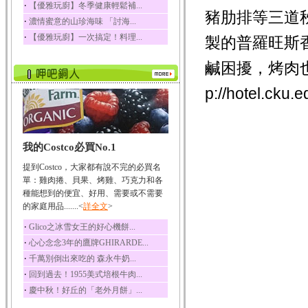
‧
【優雅玩廚】冬季健康輕鬆補...
豬肋排等三道
榛果裡所含的營養素有
‧
濃情蜜意的山珍海味 「討海...
蛋白質、脂肪、醣類...
‧
【優雅玩廚】一次搞定！料理...
製的普羅旺斯
迷迭香
迷迭香 裡頭含有咖啡
鹹困擾，烤肉也
酸、迷迭香酸、植物...
咖啡
p://hotel.cku.
咖啡中的咖啡因會刺激
中樞神經系統，特別...
椰子
我的Costco必買No.1
椰子含有糖類、脂肪、
蛋白質、維生素及多...
提到Costco，大家都有說不完的必買名
荔枝
單：雞肉捲、貝果、烤雞、巧克力和各
荔枝性質溫和所含的營
種能想到的便宜、好用、需要或不需要
養素有醣類、檸檬酸...
的家庭用品.......<
詳全文
>
五味子
‧
Glico之冰雪女王的好心機餅...
五味子性質溫熱所含營
‧
心心念念3年的鷹牌GHIRARDE...
養成分有揮發油、檸...
‧
千萬別倒出來吃的 森永牛奶...
草魚
‧
回到過去！1955美式培根牛肉...
草魚含有維生素A、維生
‧
慶中秋！好丘的「老外月餅」...
素C、及豐富的蛋白...