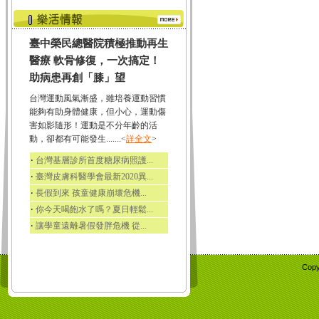
臺中榮民總醫院積極推動再生
醫療 軟骨修復，一次搞定！
助病患再創「膝」望
台灣運動風氣漸盛，雖培養運動習慣
能夠有助身體健康，但小心，運動傷
害如影隨形！運動是不分年齡的活
動，卻都有可能發生.......<
詳全文
>
‧
台灣基層診所首度糖尿病照護...
‧
臺灣皮膚科醫學會最新2020異...
‧
長假到來 孩童健康崩壞危機...
‧
你今天喝飽水了嗎？夏日輕鬆...
‧
讓學童遠離暑假發胖危機 從...
Copy