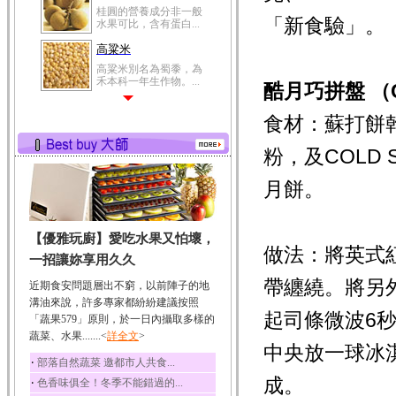
桂圓的營養成分非一般
「新食驗」。
水果可比，含有蛋白...
高粱米
高粱米別名為蜀黍，為
禾本科一年生作物。...
酷月巧拼盤 （C
鯽魚
食材：蘇打餅
鯽魚裡所含的營養成分
有蛋白質、脂肪、磷...
粉，及COLD 
鮪魚
鮪魚肚肉中的不飽和脂
月餅。
肪酸內富含EPA和DH...
韭菜
【優雅玩廚】愛吃水果又怕壞，
韭菜所含的膳食纖維能
做法：將英式
幫助消化與通便；揮...
一招讓妳享用久久
冬瓜
帶纏繞。將另
近期食安問題層出不窮，以前陣子的地
冬瓜營養價值高，鈉含
溝油來說，許多專家都紛紛建議按照
量極低是水腫病人的...
起
司條微波6
「蔬果579」原則，於一日內攝取多樣的
蔬菜、水果.......<
豆豉
詳全文
>
中央放一球冰
豆豉裡頭含有營養的蛋
‧
部落自然蔬菜 邀都市人共食...
白質、脂肪、鈣、磷...
成。
‧
色香味俱全！冬季不能錯過的...
榛果