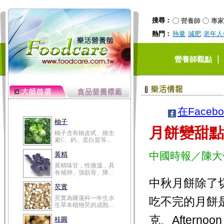
搜尋：
營養師
專家
熱門：
熱量
減肥
老年人
｜
營養師觀點
在Faceb
柚子
月餅變甜點
柚子含有柚皮甙、維生
素C、鈣、蛋白質等...
中國時報／陳大
黃精
黃精味甘，性微溫，具
有補肺、強筋骨、降...
中秋月餅除了
芡實
芡實為睡蓮科一年生水
吃不完的月餅
生草本植物芡的成熟...
克、Aftern
桂圓