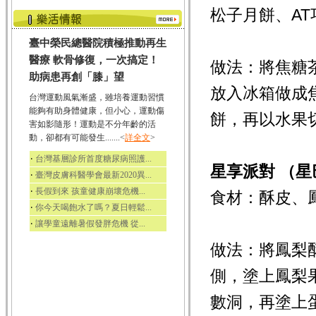
松子月餅、A
臺中榮民總醫院積極推動再生
醫療 軟骨修復，一次搞定！
做法：將焦糖
助病患再創「膝」望
放入冰箱做成
台灣運動風氣漸盛，雖培養運動習慣
能夠有助身體健康，但小心，運動傷
餅，再以水果
害如影隨形！運動是不分年齡的活
動，卻都有可能發生.......<
詳全文
>
‧
台灣基層診所首度糖尿病照護...
星享派對 （星
‧
臺灣皮膚科醫學會最新2020異...
‧
長假到來 孩童健康崩壞危機...
食材：酥皮、
‧
你今天喝飽水了嗎？夏日輕鬆...
‧
讓學童遠離暑假發胖危機 從...
做法：將鳳梨
側，塗上鳳梨
數洞，再塗上