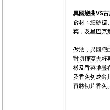
異國戀曲VS古
食材：細砂糖
葉，及星巴克
做法：異國戀
對切椰棗去籽再
樣及香菜堆疊
及香蕉切成薄
再將切片香蕉