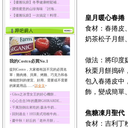
‧
【優雅玩廚】冬季健康輕鬆補...
榛果裡所含的營養素有
‧
濃情蜜意的山珍海味 「討海...
蛋白質、脂肪、醣類...
‧
【優雅玩廚】一次搞定！料理...
皇月暖心春捲 （A
迷迭香
迷迭香 裡頭含有咖啡
食材：春捲皮
酸、迷迭香酸、植物...
咖啡
奶茶松子月餅
咖啡中的咖啡因會刺激
中樞神經系統，特別...
椰子
做法：將印度
我的Costco必買No.1
椰子含有糖類、脂肪、
蛋白質、維生素及多...
秋栗月餅搗碎
提到Costco，大家都有說不完的必買名
荔枝
單：雞肉捲、貝果、烤雞、巧克力和各
包入春捲皮中
荔枝性質溫和所含的營
種能想到的便宜、好用、需要或不需要
養素有醣類、檸檬酸...
的家庭用品.......<
詳全文
>
飾，變成簡單
五味子
‧
Glico之冰雪女王的好心機餅...
五味子性質溫熱所含營
‧
心心念念3年的鷹牌GHIRARDE...
養成分有揮發油、檸...
‧
千萬別倒出來吃的 森永牛奶...
草魚
焦糖凍月聖代 （A
‧
回到過去！1955美式培根牛肉...
草魚含有維生素A、維生
‧
慶中秋！好丘的「老外月餅」...
素C、及豐富的蛋白...
食材：吉利丁