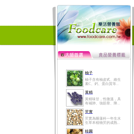
柚子
柚子含有柚皮甙、維生
素C、鈣、蛋白質等...
黃精
黃精味甘，性微溫，具
有補肺、強筋骨、降...
芡實
芡實為睡蓮科一年生水
生草本植物芡的成熟...
桂圓