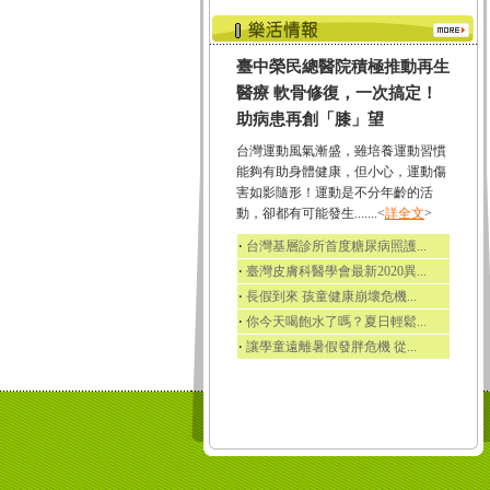
臺中榮民總醫院積極推動再生
醫療 軟骨修復，一次搞定！
助病患再創「膝」望
台灣運動風氣漸盛，雖培養運動習慣
能夠有助身體健康，但小心，運動傷
害如影隨形！運動是不分年齡的活
動，卻都有可能發生.......<
詳全文
>
‧
台灣基層診所首度糖尿病照護...
‧
臺灣皮膚科醫學會最新2020異...
‧
長假到來 孩童健康崩壞危機...
‧
你今天喝飽水了嗎？夏日輕鬆...
‧
讓學童遠離暑假發胖危機 從...