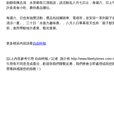
副縣長陳志清、水里鄉長江漢龍說，該活動迄八月七日止，每週六、日上
許多美食小吃、農特產品攤位。
每週六、日也有抽獎活動，獎品包括腳踏車、電扇等，並安排一系列親子
清涼一夏」、三十日「水接力趣味賽」、八月八日畢幕當天也有「親子默
前，進而帶動地方產業、觀光發展。
更多精采內容請看
自由時報
(以上內容參考引用 自由時報／記者 謝介裕 http://www.libertytimes.com.tw/201
引用有不同意見或看法，歡迎與我們聯繫反應，我們將會立即處理或與您
營養師感謝您的指教！)