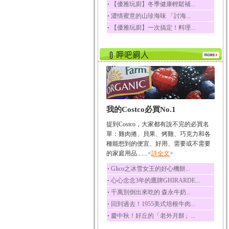
‧
【優雅玩廚】冬季健康輕鬆補...
榛果裡所含的營養素有
‧
濃情蜜意的山珍海味 「討海...
蛋白質、脂肪、醣類...
‧
【優雅玩廚】一次搞定！料理...
迷迭香
迷迭香 裡頭含有咖啡
酸、迷迭香酸、植物...
咖啡
咖啡中的咖啡因會刺激
中樞神經系統，特別...
椰子
我的Costco必買No.1
椰子含有糖類、脂肪、
蛋白質、維生素及多...
提到Costco，大家都有說不完的必買名
荔枝
單：雞肉捲、貝果、烤雞、巧克力和各
荔枝性質溫和所含的營
種能想到的便宜、好用、需要或不需要
養素有醣類、檸檬酸...
的家庭用品.......<
詳全文
>
五味子
‧
Glico之冰雪女王的好心機餅...
五味子性質溫熱所含營
‧
心心念念3年的鷹牌GHIRARDE...
養成分有揮發油、檸...
‧
千萬別倒出來吃的 森永牛奶...
草魚
‧
回到過去！1955美式培根牛肉...
草魚含有維生素A、維生
‧
慶中秋！好丘的「老外月餅」...
素C、及豐富的蛋白...