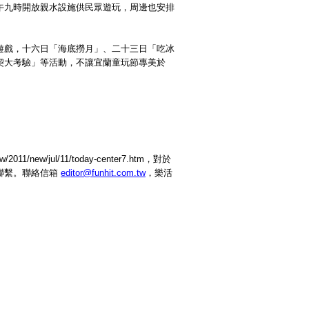
午九時開放親水設施供民眾遊玩，周邊也安排
遊戲，十六日「海底撈月」、二十三日「吃冰
契大考驗」等活動，不讓宜蘭童玩節專美於
1/new/jul/11/today-center7.htm，對於
聯繫。聯絡信箱
editor@funhit.com.tw
，樂活