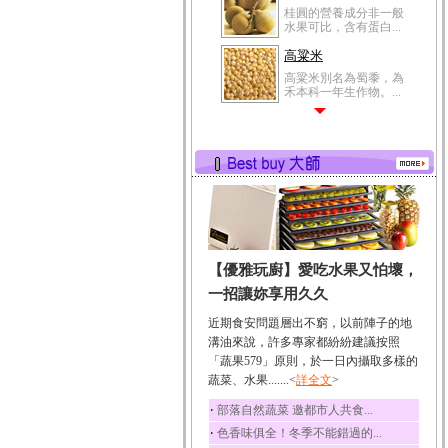
桂圓的營養成分非一般
水果可比，含有蛋白...
高粱米
高粱米別名為蜀黍，為
禾本科一年生作物。...
鯽魚
鯽魚裡所含的營養成分
有蛋白質、脂肪、磷...
鮪魚
鮪魚肚肉中的不飽和脂
肪酸內富含EPA和DH...
韭菜
【優雅玩廚】愛吃水果又怕壞，
韭菜所含的膳食纖維能
幫助消化與通便；揮...
一招讓妳享用久久
冬瓜
近期食安問題層出不窮，以前陣子的地
冬瓜營養價值高，鈉含
溝油來說，許多專家都紛紛建議按照
量極低是水腫病人的...
「蔬果579」原則，於一日內攝取多樣的
蔬菜、水果.......<
豆豉
詳全文
>
豆豉裡頭含有營養的蛋
‧
部落自然蔬菜 邀都市人共食...
白質、脂肪、鈣、磷...
‧
色香味俱全！冬季不能錯過的...
榛果