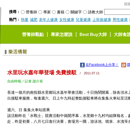
回
搜尋：
營養師
專家
書籍
關鍵字
請教大師
熱門：
熱量
減肥
老年人健康
女性健康
兒童健康
上班族健康
男性健康
｜
｜
｜
營養師觀點
專家怎麼說
Best Buy大師
大師食
在Facebook上分享！
噗
水里玩水嘉年華登場 免費接駁
/ 2011.07.11
自由時報／記者 謝介裕
長達一個月的南投縣水里鄉玩水嘉年華會活動，十日熱鬧開幕，除各項水
出接駁車服務，每逢週六、日上午九時起整點接駁車將在集集火車站至活
週六、日 集集火車站搭乘
該活動昨在「水戰士」競賽活動中揭開序幕，水里鄉十九村均組隊報名，
赴，昨是初賽，八月七日進行決賽，會場另一隅，游泳池、噴泉、水洩等