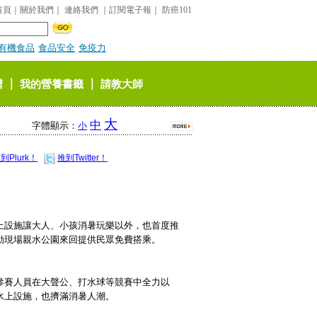
首頁
｜
關於我們
｜
連絡我們
｜
訂閱電子報
｜
防癌101
有機食品
食品安全
免疫力
｜
｜
譜
我的營養書籤
請教大師
大
中
字體顯示：
小
到Plurk！
推到Twitter！
上設施讓大人、小孩消暑玩樂以外，也首度推
動現場親水公園來回提供民眾免費搭乘。
參賽人員在大聲公、打水球等競賽中全力以
水上設施，也擠滿消暑人潮。