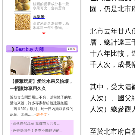
桂圓的營養成分非一般
園，仍是北市
水果可比，含有蛋白...
高粱米
高粱米別名為蜀黍，為
禾本科一年生作物。...
北市去年廿八
鯽魚
厝，總計達三
鯽魚裡所含的營養成分
有蛋白質、脂肪、磷...
十八年比較，
鮪魚
鮪魚肚肉中的不飽和脂
千人次，成長
肪酸內富含EPA和DH...
韭菜
【優雅玩廚】愛吃水果又怕壞，
韭菜所含的膳食纖維能
其中，受大陸
幫助消化與通便；揮...
一招讓妳享用久久
冬瓜
人次）、國父
近期食安問題層出不窮，以前陣子的地
冬瓜營養價值高，鈉含
溝油來說，許多專家都紛紛建議按照
量極低是水腫病人的...
人次）總參觀
「蔬果579」原則，於一日內攝取多樣的
蔬菜、水果.......<
豆豉
詳全文
>
豆豉裡頭含有營養的蛋
‧
部落自然蔬菜 邀都市人共食...
白質、脂肪、鈣、磷...
至於北市府自
‧
色香味俱全！冬季不能錯過的...
榛果