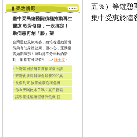
五％）等遊憩
集中受惠於陸
臺中榮民總醫院積極推動再生
醫療 軟骨修復，一次搞定！
助病患再創「膝」望
台灣運動風氣漸盛，雖培養運動習慣
能夠有助身體健康，但小心，運動傷
害如影隨形！運動是不分年齡的活
動，卻都有可能發生.......<
詳全文
>
‧
台灣基層診所首度糖尿病照護...
‧
臺灣皮膚科醫學會最新2020異...
‧
長假到來 孩童健康崩壞危機...
‧
你今天喝飽水了嗎？夏日輕鬆...
‧
讓學童遠離暑假發胖危機 從...