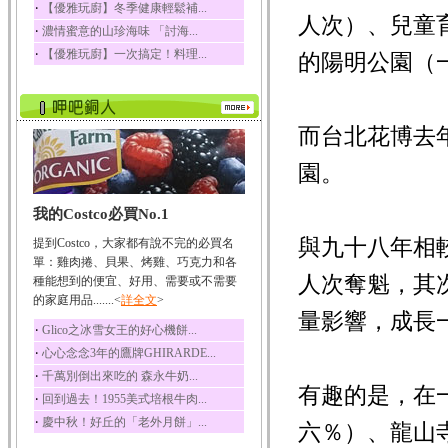
‧
【優雅玩廚】冬季健康輕鬆補...
人次）、兒童
榛果裡所含的營養素有
‧
濃情蜜意的山珍海味 「討海...
蛋白質、脂肪、醣類...
‧
【優雅玩廚】一次搞定！料理...
的陽明公園（
迷迭香
迷迭香 裡頭含有咖啡
酸、迷迭香酸、植物...
咖啡
而台北花博去
咖啡中的咖啡因會刺激
中樞神經系統，特別...
園。
椰子
我的Costco必買No.1
椰子含有糖類、脂肪、
蛋白質、維生素及多...
與九十八年相
提到Costco，大家都有說不完的必買名
荔枝
單：雞肉捲、貝果、烤雞、巧克力和各
人次奪魁，其
荔枝性質溫和所含的營
種能想到的便宜、好用、需要或不需要
養素有醣類、檸檬酸...
的家庭用品.......<
詳全文
>
量影響，成長
五味子
‧
Glico之冰雪女王的好心機餅...
五味子性質溫熱所含營
‧
心心念念3年的鷹牌GHIRARDE...
養成分有揮發油、檸...
‧
千萬別倒出來吃的 森永牛奶...
草魚
有趣的是，在
‧
回到過去！1955美式培根牛肉...
草魚含有維生素A、維生
‧
慶中秋！好丘的「老外月餅」...
素C、及豐富的蛋白...
六％）、龍山