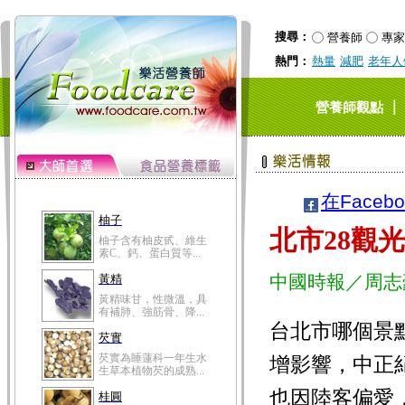
搜尋：
營養師
專家
熱門：
熱量
減肥
老年人
｜
營養師觀點
在Faceb
柚子
北市28觀
柚子含有柚皮甙、維生
素C、鈣、蛋白質等...
中國時報／周志
黃精
黃精味甘，性微溫，具
有補肺、強筋骨、降...
台北市哪個景
芡實
芡實為睡蓮科一年生水
增影響，中正
生草本植物芡的成熟...
也因陸客偏愛
桂圓