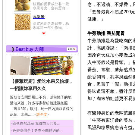
桂圓的營養成分非一般
念，不過油、不爆香，
水果可比，含有蛋白...
「套餐最貴不超過200
高粱米
健康。」
高粱米別名為蜀黍，為
禾本科一年生作物。...
牛蒡肋排 番茄開胃
鯽魚
牛蒡肋排是為愛吃肉的
鯽魚裡所含的營養成分
有蛋白質、脂肪、磷...
計，高婉蓉說：「肉排
因改造大豆加小麥做成
鮪魚
入牛蒡假裝是骨頭。」
鮪魚肚肉中的不飽和脂
肪酸內富含EPA和DH...
番茄、青椒、蘑菇熬成
韭菜
酸香開胃，我本身雖然
【優雅玩廚】愛吃水果又怕壞，
韭菜所含的膳食纖維能
食，但嘗了「假」肋排
幫助消化與通便；揮...
一招讓妳享用久久
得味道還不賴，醬汁反
冬瓜
近期食安問題層出不窮，以前陣子的地
加了肉末的紅醬更不易
冬瓜營養價值高，鈉含
溝油來說，許多專家都紛紛建議按照
量極低是水腫病人的...
「蔬果579」原則，於一日內攝取多樣的
有醫師身份的老闆范勝
蔬菜、水果.......<
豆豉
詳全文
>
「牛蒡有東洋參的美名
豆豉裡頭含有營養的蛋
‧
部落自然蔬菜 邀都市人共食...
白質、脂肪、鈣、磷...
風濕和糖尿病患者有益
‧
色香味俱全！冬季不能錯過的...
榛果