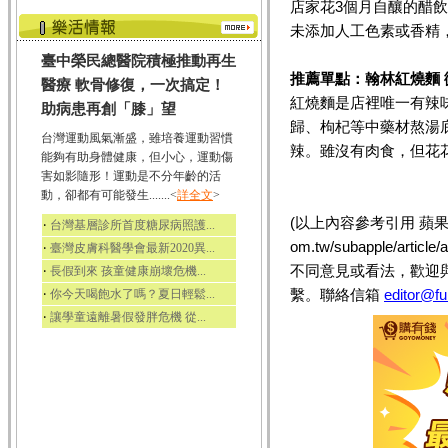
店家花3個月自釀的醋
未添加人工色素或香精
臺中榮民總醫院積極推動再生
推薦單點：翰林紅燒麵 
醫療 軟骨修復，一次搞定！
紅燒麵是店裡唯一有辣
助病患再創「膝」望
歸、枸杞等中藥材熬湯
台灣運動風氣漸盛，雖培養運動習慣
辣。雖沒有肉食，但花
能夠有助身體健康，但小心，運動傷
害如影隨形！運動是不分年齡的活
動，卻都有可能發生.......<
詳全文
>
(以上內容參考引用 蘋果日報／
‧
台灣基層診所首度糖尿病照護...
om.tw/subapple/artic
‧
臺灣皮膚科醫學會最新2020異...
不同意見或看法，歡迎
‧
長假到來 孩童健康崩壞危機...
‧
繫。聯絡信箱
editor@fu
你今天喝飽水了嗎？夏日輕鬆...
‧
讓學童遠離暑假發胖危機 從...