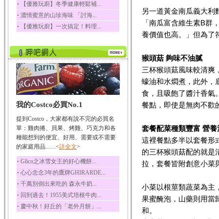
‧
【優雅玩廚】冬季健康輕鬆補...
榛果裡所含的營養素有
另一道黃金南瓜義大利
‧
濃情蜜意的山珍海味 「討海...
蛋白質、脂肪、醣類...
「南瓜富含維生素B群
‧
【優雅玩廚】一次搞定！料理...
迷迭香
養價值也高。」但為了
迷迭香 裡頭含有咖啡
酸、迷迭香酸、植物...
猴頭菇 夠味不油膩
咖啡
三杯猴頭菇風味較清爽
咖啡中的咖啡因會刺激
中樞神經系統，特別...
蠔油和水燜煮，此外，
食，且吸飽了醬汁香氣
椰子
我的Costco必買No.1
餐點，即使是無肉不歡
椰子含有糖類、脂肪、
蛋白質、維生素及多...
提到Costco，大家都有說不完的必買名
荔枝
套餐配菜種類豐富 營養
單：雞肉捲、貝果、烤雞、巧克力和各
荔枝性質溫和所含的營
種能想到的便宜、好用、需要或不需要
這裡餐點多半以套餐形
養素有醣類、檸檬酸...
的家庭用品.......<
詳全文
>
的三杯猴頭菇配的就是
五味子
‧
Glico之冰雪女王的好心機餅...
拉，套餐皆附創意小菜
五味子性質溫熱所含營
‧
心心念念3年的鷹牌GHIRARDE...
養成分有揮發油、檸...
‧
千萬別倒出來吃的 森永牛奶...
小菜以根莖類蔬菜為主
草魚
‧
回到過去！1955美式培根牛肉...
果蜜醃泡，山藥則用當
草魚含有維生素A、維生
‧
慶中秋！好丘的「老外月餅」...
素C、及豐富的蛋白...
和。