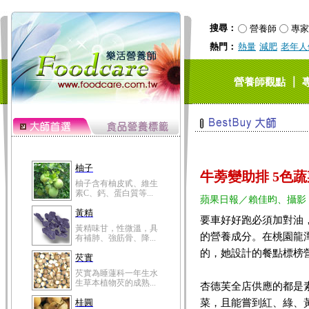
搜尋：
營養師
專家
熱門：
熱量
減肥
老年人
｜
營養師觀點
柚子
牛蒡變助排 5色
柚子含有柚皮甙、維生
素C、鈣、蛋白質等...
蘋果日報／賴佳昀、攝影
黃精
要車好好跑必須加對油
黃精味甘，性微溫，具
的營養成分。在桃園龍
有補肺、強筋骨、降...
的，她設計的餐點標榜
芡實
芡實為睡蓮科一年生水
生草本植物芡的成熟...
杏德芙全店供應的都是
菜，且能嘗到紅、綠、
桂圓