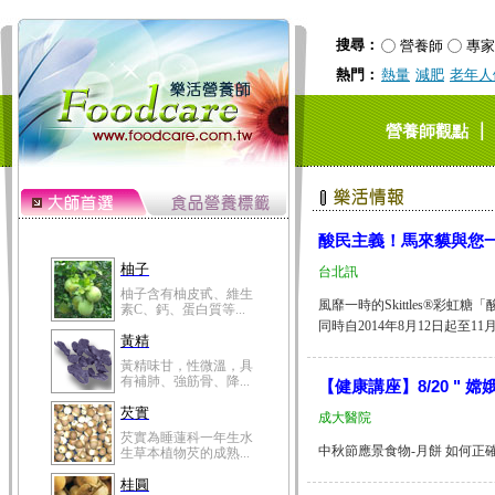
搜尋：
營養師
專家
熱門：
熱量
減肥
老年人
｜
營養師觀點
酸民主義！馬來貘與您
柚子
台北訊
柚子含有柚皮甙、維生
風靡一時的Skittles®
素C、鈣、蛋白質等...
同時自2014年8月12日起至11月
黃精
黃精味甘，性微溫，具
有補肺、強筋骨、降...
【健康講座】8/20 "
芡實
成大醫院
芡實為睡蓮科一年生水
中秋節應景食物-月餅 如何正確
生草本植物芡的成熟...
桂圓