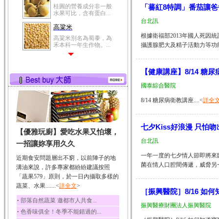
桂圓的營養成分非一般
「蕃紅8特調」番茄讓
水果可比，含有蛋白...
台北訊
高粱米
根據衛福部2013年國人死因
高粱米別名為蜀黍，為
禾本科一年生作物。...
攝護腺肥大及精子活動力等功能問
鯽魚
鯽魚裡所含的營養成分
【健康講座】8/14 糖
有蛋白質、脂肪、磷...
國泰綜合醫院
鮪魚
8/14 糖尿病衛教講座....<
詳全
鮪魚肚肉中的不飽和脂
肪酸內富含EPA和DH...
韭菜
七夕Kiss好浪漫 只怕
【優雅玩廚】愛吃水果又怕壞，
韭菜所含的膳食纖維能
幫助消化與通便；揮...
台北訊
一招讓妳享用久久
冬瓜
一年一度的七夕情人節即將來
近期食安問題層出不窮，以前陣子的地
菌在情人口腔間傳遞，威脅另一
冬瓜營養價值高，鈉含
溝油來說，許多專家都紛紛建議按照
量極低是水腫病人的...
「蔬果579」原則，於一日內攝取多樣的
蔬菜、水果.......<
豆豉
詳全文
>
［振興醫院］8/16 
豆豉裡頭含有營養的蛋
‧
部落自然蔬菜 邀都市人共食...
白質、脂肪、鈣、磷...
振興醫療財團法人振興醫院
‧
色香味俱全！冬季不能錯過的...
榛果