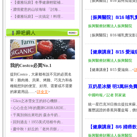
［振興醫院］8/16 如何知道寶
‧
【優雅玩廚】冬季健康輕鬆補...
榛果裡所含的營養素有
‧
濃情蜜意的山珍海味 「討海...
蛋白質、脂肪、醣類...
‧
【優雅玩廚】一次搞定！料理...
［振興醫院］8/16 
迷迭香
迷迭香 裡頭含有咖啡
振興醫療財團法人振興醫院
酸、迷迭香酸、植物...
［振興醫院］8/16 哺乳實況影
咖啡
咖啡中的咖啡因會刺激
中樞神經系統，特別...
【健康講座】8/15 愛滋
椰子
振興醫療財團法人振興醫院
我的Costco必買No.1
椰子含有糖類、脂肪、
【健康講座】8/15 愛滋病....<
蛋白質、維生素及多...
提到Costco，大家都有說不完的必買名
荔枝
單：雞肉捲、貝果、烤雞、巧克力和各
荔枝性質溫和所含的營
種能想到的便宜、好用、需要或不需要
豆奶星冰樂 明3萬杯免
養素有醣類、檸檬酸...
的家庭用品.......<
詳全文
>
中國時報／記者 郭家崴
五味子
‧
Glico之冰雪女王的好心機餅...
統一星巴克30日推出提拉米
五味子性質溫熱所含營
‧
心心念念3年的鷹牌GHIRARDE...
養成分有揮發油、檸...
履歷認證的香蕉與覆盆莓，價位在
‧
千萬別倒出來吃的 森永牛奶...
草魚
‧
回到過去！1955美式培根牛肉...
草魚含有維生素A、維生
【健康講座】8/6 婦癌
‧
慶中秋！好丘的「老外月餅」...
素C、及豐富的蛋白...
振興醫療財團法人振興醫院