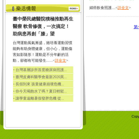
婦癌飲食照護....<
詳全文
>
臺中榮民總醫院積極推動再生
醫療 軟骨修復，一次搞定！
第
助病患再創「膝」望
台灣運動風氣漸盛，雖培養運動習慣
能夠有助身體健康，但小心，運動傷
害如影隨形！運動是不分年齡的活
動，卻都有可能發生.......<
詳全文
>
‧
台灣基層診所首度糖尿病照護...
‧
臺灣皮膚科醫學會最新2020異...
‧
長假到來 孩童健康崩壞危機...
‧
你今天喝飽水了嗎？夏日輕鬆...
‧
讓學童遠離暑假發胖危機 從...
Copy